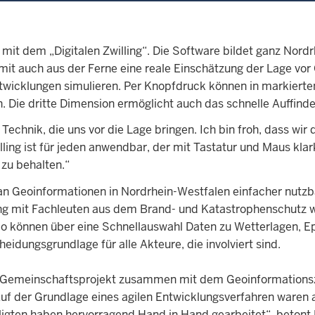
g mit dem „Digitalen Zwilling“. Die Software bildet ganz Nor
 auch aus der Ferne eine reale Einschätzung der Lage vor 
icklungen simulieren. Per Knopfdruck können in markierten
. Die dritte Dimension ermöglicht auch das schnelle Auffin
echnik, die uns vor die Lage bringen. Ich bin froh, dass wir
willing ist für jeden anwendbar, der mit Tastatur und Maus k
zu behalten.“
t an Geoinformationen in Nordrhein-Westfalen einfacher nutzb
ung mit Fachleuten aus dem Brand- und Katastrophenschutz wu
 können über eine Schnellauswahl Daten zu Wetterlagen, Ep
heidungsgrundlage für alle Akteure, die involviert sind.
em Gemeinschaftsprojekt zusammen mit dem Geoinformations
uf der Grundlage eines agilen Entwicklungsverfahren waren 
igten haben hervorragend Hand in Hand gearbeitet“, betont D