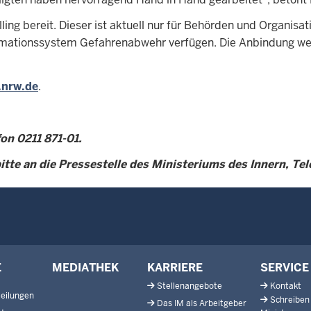
illing bereit. Dieser ist aktuell nur für Behörden und Organi
mationssystem Gefahrenabwehr verfügen. Die Anbindung weit
.nrw.de
.
on 0211 871-01.
tte an die Pressestelle des Ministeriums des Innern, Tele
E
MEDIATHEK
KARRIERE
SERVICE
Stellenangebote
Kontakt
eilungen
Schreiben
Das IM als Arbeitgeber