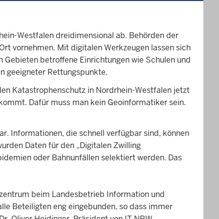
drhein-Westfalen dreidimensional ab. Behörden der
Ort vornehmen. Mit digitalen Werkzeugen lassen sich
 Gebieten betroffene Einrichtungen wie Schulen und
den geeigneter Rettungspunkte.
 den Katastrophenschutz in Nordrhein-Westfalen jetzt
larkommt. Dafür muss man kein Geoinformatiker sein.
ar. Informationen, die schnell verfügbar sind, können
rden Daten für den „Digitalen Zwilling
idemien oder Bahnunfällen selektiert werden. Das
zentrum beim Landesbetrieb Information und
alle Beteiligten eng eingebunden, so dass immer
r. Oliver Heidinger, Präsident von IT.NRW.