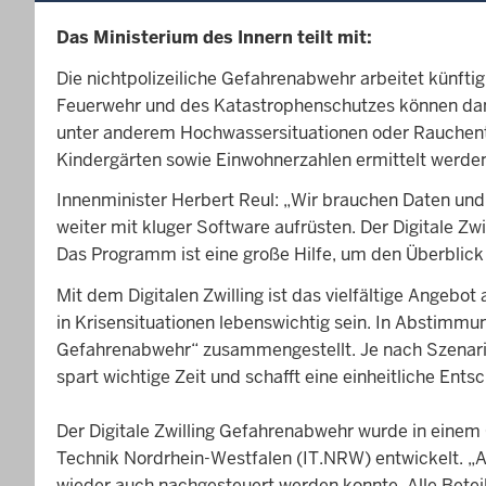
Das Ministerium des Innern teilt mit:
Die nichtpolizeiliche Gefahrenabwehr arbeitet künfti
Feuerwehr und des Katastrophenschutzes können damit
unter anderem Hochwassersituationen oder Rauchentw
Kindergärten sowie Einwohnerzahlen ermittelt werden
Innenminister Herbert Reul: „Wir brauchen Daten und T
weiter mit kluger Software aufrüsten. Der Digitale Z
Das Programm ist eine große Hilfe, um den Überblick 
Mit dem Digitalen Zwilling ist das vielfältige Angebo
in Krisensituationen lebenswichtig sein. In Abstimm
Gefahrenabwehr“ zusammengestellt. Je nach Szenario
spart wichtige Zeit und schafft eine einheitliche Entsc
Der Digitale Zwilling Gefahrenabwehr wurde in ein
Technik Nordrhein-Westfalen (IT.NRW) entwickelt. „A
wieder auch nachgesteuert werden konnte. Alle Beteil