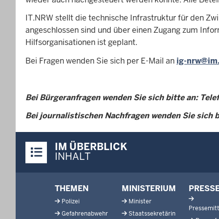
IT.NRW stellt die technische Infrastruktur für den Zw
angeschlossen sind und über einen Zugang zum Infor
Hilfsorganisationen ist geplant.
Bei Fragen wenden Sie sich per E-Mail an
ig-nrw@im
Bei Bürgeranfragen wenden Sie sich bitte an: Telef
Bei journalistischen Nachfragen wenden Sie sich bi
Überblick:
IM ÜBERBLICK
Inhalte
INHALT
Footer-
THEMEN
MINISTERIUM
PRESS
menu
Polizei
Minister
Pressemitt
Gefahrenabwehr
Staatssekretärin