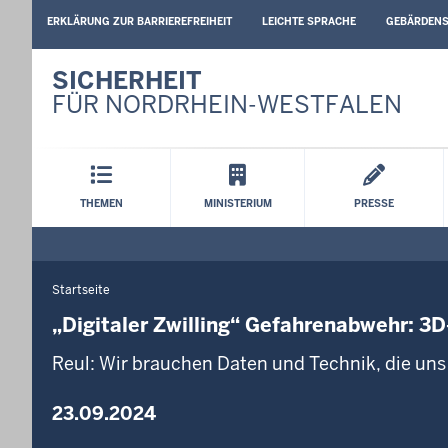
BARRIEREARME
ERKLÄRUNG ZUR BARRIEREFREIHEIT
LEICHTE SPRACHE
GEBÄRDEN
SPRACHEN
SICHERHEIT
FÜR NORDRHEIN-WESTFALEN
Hauptmenü
THEMEN
MINISTERIUM
PRESSE
Startseite
Sie
befinden
„Digitaler Zwilling“ Gefahrenabwehr: 3
sich
Reul: Wir brauchen Daten und Technik, die uns 
hier
23.09.2024