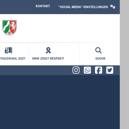
HEADER
SOCIAL
KONTAKT
TOP
MEDIA
"SOCIAL MEDIA"-EINSTELLUNGEN
MENU
SETTINGS
BLOCK
TAGSWAHL 2027
NRW ZEIGT RESPEKT!
SUCHE
Instagram
WhatsAp
Faceb
X (f