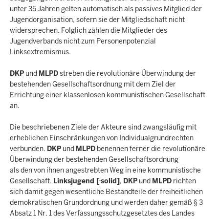
unter 35 Jahren gelten automatisch als passives Mitglied der
Jugendorganisation, sofern sie der Mitgliedschaft nicht
widersprechen. Folglich zählen die Mitglieder des
Jugendverbands nicht zum Personenpotenzial
Linksextremismus.
DKP
und
MLPD
streben die revolutionäre Überwindung der
bestehenden Gesellschaftsordnung mit dem Ziel der
Errichtung einer klassenlosen kommunistischen Gesellschaft
an.
Die beschriebenen Ziele der Akteure sind zwangsläufig mit
erheblichen Einschränkungen von Individualgrundrechten
verbunden.
DKP
und
MLPD
benennen ferner die revolutionäre
Überwindung der bestehenden Gesellschaftsordnung
als den von ihnen angestrebten Weg in eine kommunistische
‚
Gesellschaft.
Linksjugend [
solid]
,
DKP
und
MLPD
richten
sich damit gegen wesentliche Bestandteile der freiheitlichen
demokratischen Grundordnung und werden daher gemäß § 3
Absatz 1 Nr. 1 des Verfassungsschutzgesetztes des Landes