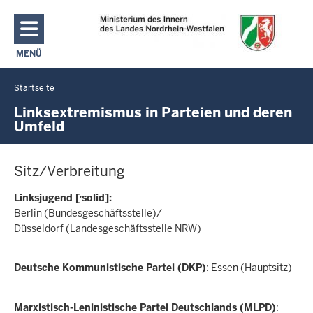
Direkt zum Inhalt
MENÜ
NAVIGATION AKTIVIEREN/DEAKTIVIEREN: MAIN MENU
Startseite
Sie
befinden
Linksextremismus in Parteien und deren
Umfeld
sich
hier
Sitz/Verbreitung
‚
Linksjugend [
solid]:
Berlin (Bundesgeschäftsstelle)/
Düsseldorf (Landesgeschäftsstelle NRW)
Deutsche Kommunistische Partei (DKP)
: Essen (Hauptsitz)
Marxistisch-Leninistische Partei Deutschlands (MLPD)
: