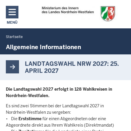
Direkt zum Inhalt
MENÜ
NAVIGATION AKTIVIEREN/DEAKTIVIEREN: MAIN MENU
Startseite
Sie
befinden
Allgemeine Informationen
sich
hier
LANDTAGSWAHL NRW 2027: 25.
APRIL 2027
Die Landtagswahl 2027 erfolgt in 128 Wahlkreisen in
Nordrhein-Westfalen.
Es sind zwei Stimmen bei der Landtagswahl 2027 in
Nordrhein-Westfalen zu vergeben:
• Die
Erststimme
für einen Abgeordneten oder eine
Abgeordnete direkt aus Ihrem Wahlkreis (Direktmandat)