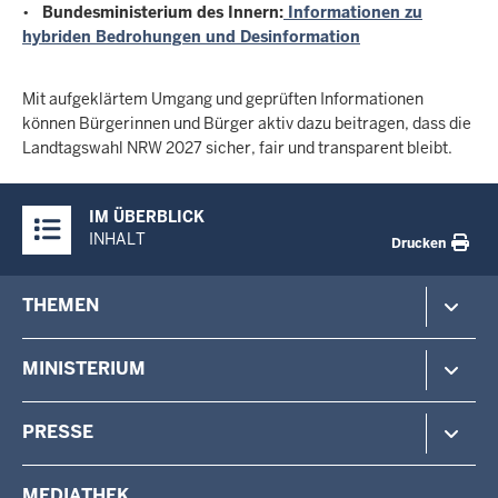
•
Bundesministerium des Innern:
Informationen zu
hybriden Bedrohungen und Desinformation
Mit aufgeklärtem Umgang und geprüften Informationen
können Bürgerinnen und Bürger aktiv dazu beitragen, dass die
Landtagswahl NRW 2027 sicher, fair und transparent bleibt.
Überblick:
IM ÜBERBLICK
Inhalte
INHALT
Drucken
Footer-
THEMEN
menu
Polizei
MINISTERIUM
Gefahrenabwehr
Verfassungsschutz
Minister
PRESSE
Beteiligung
Staatssekretärin
Verwaltung
Aufgaben & Organisation
Pressemitteilungen
MEDIATHEK
Vermessung