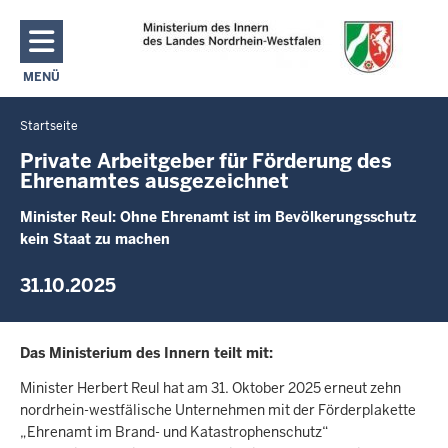
Direkt zum Inhalt
MENÜ
NAVIGATION AKTIVIEREN/DEAKTIVIEREN: MAIN MENU
Startseite
Sie
befinden
Private Arbeitgeber für Förderung des
Ehrenamtes ausgezeichnet
sich
hier
Minister Reul: Ohne Ehrenamt ist im Bevölkerungsschutz
kein Staat zu machen
31.10.2025
Das Ministerium des Innern teilt mit:
Minister Herbert Reul hat am 31. Oktober 2025 erneut zehn
nordrhein-westfälische Unternehmen mit der Förderplakette
„Ehrenamt im Brand- und Katastrophenschutz“