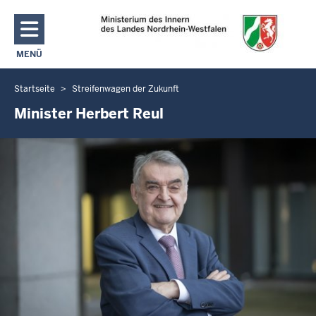
Direkt zum Inhalt
MENÜ
NAVIGATION AKTIVIEREN/DEAKTIVIEREN: MAIN MENU
Startseite
Streifenwagen der Zukunft
Sie
befinden
Minister Herbert Reul
sich
hier