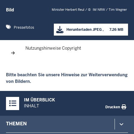
Bild
Minister Herbert Reul /
©
IM NRW / Tim Wegner
Pressefotos
Herunterladen
JPEG
      7.26 MB

Nutzungshinweise Copyright
Bitte beachten Sie unsere Hinweise zur Weiterverwendung
von Bildern.
Überblick:
IM ÜBERBLICK
Inhalte
INHALT
Drucken
Footer-
THEMEN
menu