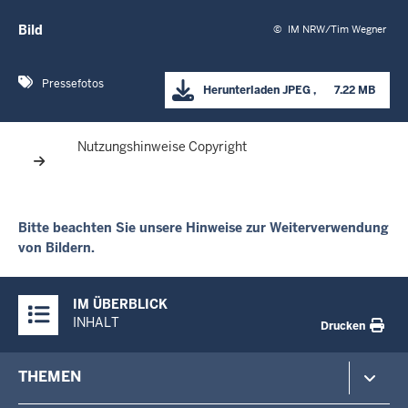
Bild
©
IM NRW/Tim Wegner
Pressefotos
Herunterladen
JPEG
      7.22 MB

Nutzungshinweise Copyright
Bitte beachten Sie unsere Hinweise zur Weiterverwendung
von Bildern.
Überblick:
IM ÜBERBLICK
Inhalte
INHALT
Drucken
Footer-
THEMEN
menu