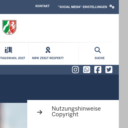
HEADER
SOCIAL
KONTAKT
TOP
MEDIA
"SOCIAL MEDIA"-EINSTELLUNGEN
MENU
SETTINGS
BLOCK
TAGSWAHL 2027
NRW ZEIGT RESPEKT!
SUCHE
Instagram
WhatsAp
Faceb
X (f
Nutzungshinweise
Copyright