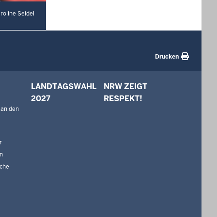
oline Seidel
Drucken
LANDTAGSWAHL
NRW ZEIGT
2027
RESPEKT!
 an den
r
n
che