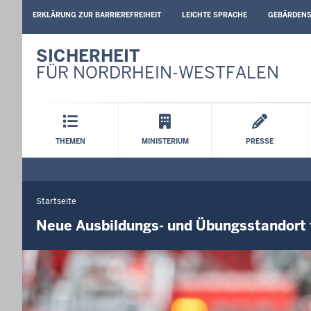
BARRIEREARME
ERKLÄRUNG ZUR BARRIEREFREIHEIT
LEICHTE SPRACHE
GEBÄRDEN
SPRACHEN
SICHERHEIT
FÜR NORDRHEIN-WESTFALEN
Hauptmenü
THEMEN
MINISTERIUM
PRESSE
Startseite
Sie
befinden
Neue Ausbildungs- und Übungsstandort 
sich
hier
Navigation
Press
arrow
instructions
left
for
or