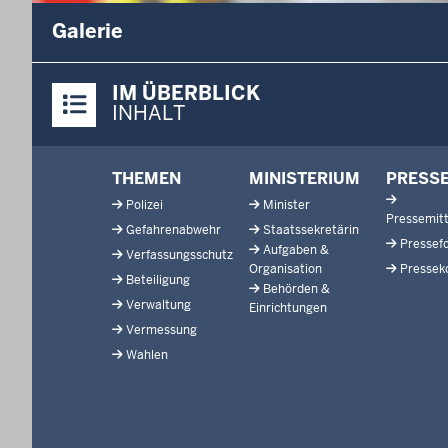
Galerie
Überblick:
IM ÜBERBLICK
Inhalte
INHALT
Footer-
THEMEN
MINISTERIUM
PRESS
menu
Polizei
Minister
Pressemitt
Gefahrenabwehr
Staatssekretärin
Pressef
Aufgaben &
Verfassungsschutz
Organisation
Pressek
Beteiligung
Behörden &
Verwaltung
Einrichtungen
Vermessung
Wahlen