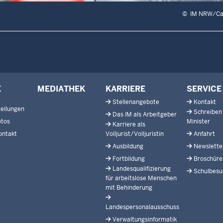
©
IM NRW/Car
E
MEDIATHEK
KARRIERE
SERVICE
Stellenangebote
Kontakt
eilungen
Schreiben
Das IM als Arbeitgeber
otos
Minister
Karriere als
ontakt
Volljurist/Volljuristin
Anfahrt
Ausbildung
Newslette
Fortbildung
Broschüre
Landesqualifizierung
Schulbesu
für arbeitslose Menschen
mit Behinderung
Landespersonalausschuss
Verwaltungsinformatik