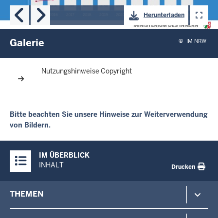
of
Herunterladen
gallery
Galerie
©
IM NRW
Nutzungshinweise Copyright
Bitte beachten Sie unsere Hinweise zur Weiterverwendung
von Bildern.
Überblick:
IM ÜBERBLICK
Inhalte
INHALT
Drucken
Footer-
THEMEN
menu
Polizei