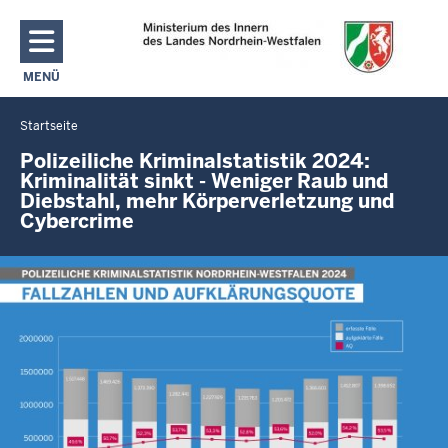
Direkt zum Inhalt
MENÜ
NAVIGATION AKTIVIEREN/DEAKTIVIEREN: MAIN MENU
Startseite
Sie
befinden
Polizeiliche Kriminalstatistik 2024:
Kriminalität sinkt - Weniger Raub und
sich
Diebstahl, mehr Körperverletzung und
hier
Cybercrime
Navigation
Press
instructions
arrow
for
left
the
or
gallery
arrow
right
to
change
element