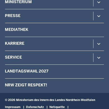
MINISTERIUM
Gefahrenabwehr
Verfassungsschutz
Minister
PRESSE
Beteiligung
Staatssekretärin
Verwaltung
Aufgaben & Organisation
Pressemitteilungen
MEDIATHEK
Vermessung
Behörden & Einrichtungen
Pressefotos
Wahlen
Pressekontakt
KARRIERE
Stellenangebote
SERVICE
Das IM als Arbeitgeber
Karriere als Volljurist/Volljuristin
Kontakt
LANDTAGSWAHL 2027
Ausbildung
Schreiben an den Minister
Fortbildung
Anfahrt
NRW ZEIGT RESPEKT!
Landesqualifizierung für arbeitslose Menschen mit Behinderung
Newsletter
Landespersonalausschuss
Broschüren
Verwaltungsinformatik
Schulbesuche
© 2026 Ministerium des Innern des Landes Nordrhein-Westfalen
Fußzeile
Impressum
Datenschutz
Netiquette