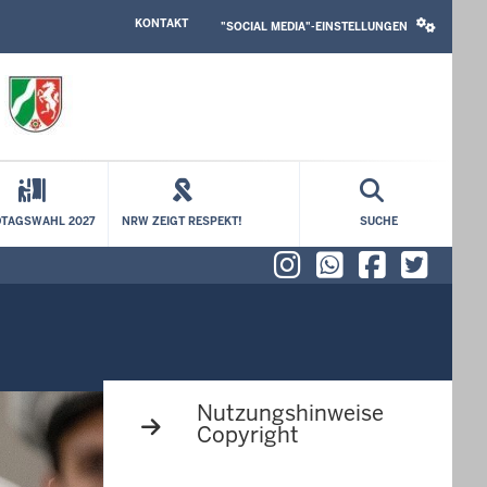
HEADER
SOCIAL
KONTAKT
TOP
MEDIA
"SOCIAL MEDIA"-EINSTELLUNGEN
MENU
SETTINGS
BLOCK
TAGSWAHL 2027
NRW ZEIGT RESPEKT!
SUCHE
Instagram
WhatsAp
Faceb
X (f
Nutzungshinweise
Copyright