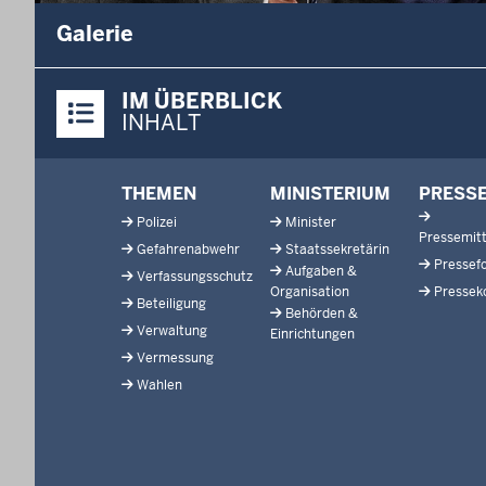
Galerie
Überblick:
IM ÜBERBLICK
Inhalte
INHALT
Footer-
THEMEN
MINISTERIUM
PRESS
menu
Polizei
Minister
Pressemitt
Gefahrenabwehr
Staatssekretärin
Pressef
Aufgaben &
Verfassungsschutz
Organisation
Pressek
Beteiligung
Behörden &
Verwaltung
Einrichtungen
Vermessung
Wahlen