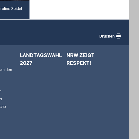
oline Seidel
Drucken
LANDTAGSWAHL
NRW ZEIGT
2027
RESPEKT!
 an den
r
n
che