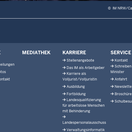
©
IM NRW/Car
E
MEDIATHEK
KARRIERE
SERVICE
Stellenangebote
Kontakt
eilungen
Schreiben
Das IM als Arbeitgeber
otos
Minister
Karriere als
ontakt
Volljurist/Volljuristin
Anfahrt
Ausbildung
Newslette
Fortbildung
Broschüre
Landesqualifizierung
Schulbesu
für arbeitslose Menschen
mit Behinderung
Landespersonalausschuss
Verwaltungsinformatik