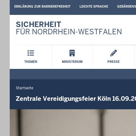
BARRIEREARME
ERKLÄRUNG ZUR BARRIEREFREIHEIT
LEICHTE SPRACHE
GEBÄRDEN
SPRACHEN
SICHERHEIT
FÜR NORDRHEIN-WESTFALEN
Hauptmenü
THEMEN
MINISTERIUM
PRESSE
Startseite
Sie
befinden
Zentrale Vereidigungsfeier Köln 16.09.2
sich
hier
Navigation
Press
arrow
instructions
left
for
or