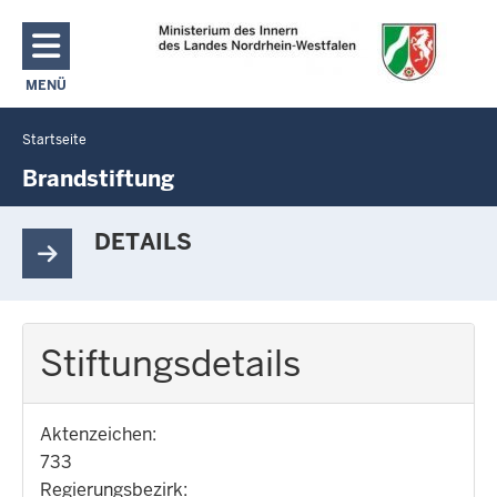
Direkt zum Inhalt
MENÜ
NAVIGATION AKTIVIEREN/DEAKTIVIEREN: MAIN MENU
Startseite
Sie
befinden
Brandstiftung
sich
hier
DETAILS
Stiftungsdetails
Aktenzeichen:
733
Regierungsbezirk: