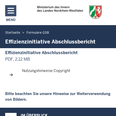
Direkt zum Inhalt
MENÜ
NAVIGATION AKTIVIEREN/DEAKTIVIEREN: MAIN MENU
Startseite
Formulare GSB
Sie
befinden
Effizienzinitiative Abschlussbericht
sich
Effizienzinitiative Abschlussbericht
hier
PDF, 2,12 MB
Nutzungshinweise Copyright
Bitte beachten Sie unsere Hinweise zur Weiterverwendung
von Bildern.
Überblick:
IM ÜBERBLICK