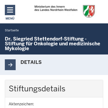
Direkt zum Inhalt
MENÜ
NAVIGATION AKTIVIEREN/DEAKTIVIEREN: MAIN MENU
Startseite
Sie
befinden
Dr. Siegried Stettendorf-Stiftung -
Stiftung für Onkologie und medizinische
sich
Mykologie
hier
DETAILS
Stiftungsdetails
Aktenzeichen: