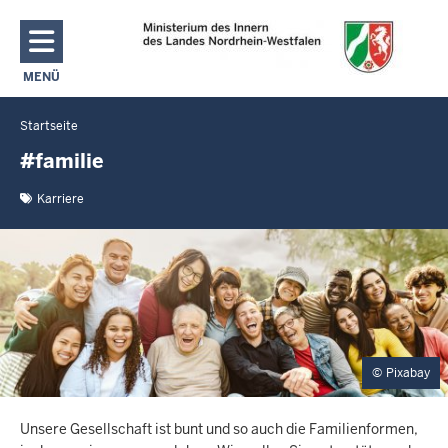
Direkt zum Inhalt
MENÜ
NAVIGATION AKTIVIEREN/DEAKTIVIEREN: MAIN MENU
Startseite
Sie
befinden
#familie
sich
Karriere
hier
Pixabay
Unsere Gesellschaft ist bunt und so auch die Familienformen,