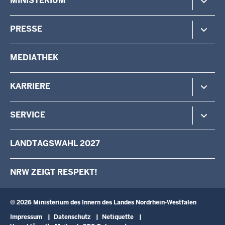
MINISTERIUM
Gefahrenabwehr
Verfassungsschutz
Minister
PRESSE
Beteiligung
Staatssekretärin
Verwaltung
Aufgaben & Organisation
Pressemitteilungen
MEDIATHEK
Vermessung
Behörden & Einrichtungen
Pressefotos
Wahlen
Pressekontakt
KARRIERE
Stellenangebote
SERVICE
Das IM als Arbeitgeber
Karriere als Volljurist/Volljuristin
Kontakt
LANDTAGSWAHL 2027
Ausbildung
Schreiben an den Minister
Fortbildung
Anfahrt
NRW ZEIGT RESPEKT!
Landesqualifizierung für arbeitslose Menschen mit Behinderung
Newsletter
Landespersonalausschuss
Broschüren
Verwaltungsinformatik
Schulbesuche
© 2026 Ministerium des Innern des Landes Nordrhein-Westfalen
Fußzeile
Impressum
Datenschutz
Netiquette