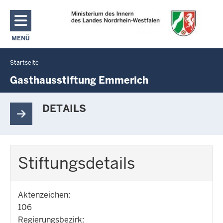
Direkt zum Inhalt
MENÜ
NAVIGATION AKTIVIEREN/DEAKTIVIEREN: MAIN MENU
Startseite
Sie
befinden
Gasthausstiftung Emmerich
sich
hier
DETAILS
Stiftungsdetails
Aktenzeichen:
106
Regierungsbezirk: