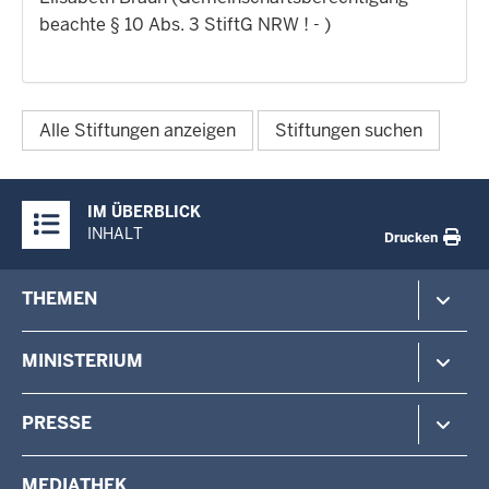
beachte § 10 Abs. 3 StiftG NRW ! - )
Alle Stiftungen anzeigen
Stiftungen suchen
Überblick:
IM ÜBERBLICK
Inhalte
INHALT
Drucken
Footer-
THEMEN
menu
Polizei
MINISTERIUM
Gefahrenabwehr
Verfassungsschutz
Minister
PRESSE
Beteiligung
Staatssekretärin
Verwaltung
Aufgaben & Organisation
Pressemitteilungen
MEDIATHEK
Vermessung