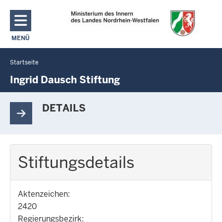
Direkt zum Inhalt
MENÜ
NAVIGATION AKTIVIEREN/DEAKTIVIEREN: MAIN MENU
Startseite
Sie
befinden
Ingrid Dausch Stiftung
sich
hier
DETAILS
Stiftungsdetails
Aktenzeichen:
2420
Regierungsbezirk: