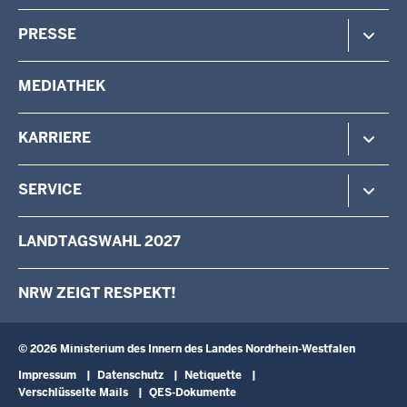
Verfassungsschutz
Minister
PRESSE
Beteiligung
Staatssekretärin
Verwaltung
Aufgaben & Organisation
Pressemitteilungen
MEDIATHEK
Vermessung
Behörden & Einrichtungen
Pressefotos
Wahlen
Pressekontakt
KARRIERE
Stellenangebote
SERVICE
Das IM als Arbeitgeber
Karriere als Volljurist/Volljuristin
Kontakt
LANDTAGSWAHL 2027
Ausbildung
Schreiben an den Minister
Fortbildung
Anfahrt
NRW ZEIGT RESPEKT!
Landesqualifizierung für arbeitslose Menschen mit Behinderung
Newsletter
Landespersonalausschuss
Broschüren
Verwaltungsinformatik
Schulbesuche
© 2026 Ministerium des Innern des Landes Nordrhein-Westfalen
Fußzeile
Impressum
Datenschutz
Netiquette
Verschlüsselte Mails
QES-Dokumente