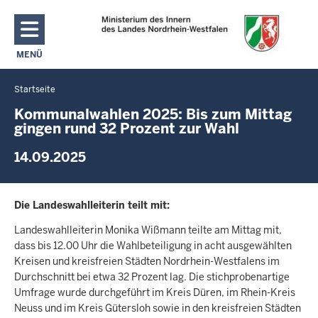
Direkt zum Inhalt
MENÜ
NAVIGATION AKTIVIEREN/DEAKTIVIEREN: MAIN MENU
Startseite
Sie
befinden
Kommunalwahlen 2025: Bis zum Mittag
gingen rund 32 Prozent zur Wahl
sich
hier
14.09.2025
Die Landeswahlleiterin teilt mit:
Landeswahlleiterin Monika Wißmann teilte am Mittag mit,
dass bis 12.00 Uhr die Wahlbeteiligung in acht ausgewählten
Kreisen und kreisfreien Städten Nordrhein-Westfalens im
Durchschnitt bei etwa 32 Prozent lag. Die stichprobenartige
Umfrage wurde durchgeführt im Kreis Düren, im Rhein-Kreis
Neuss und im Kreis Gütersloh sowie in den kreisfreien Städten