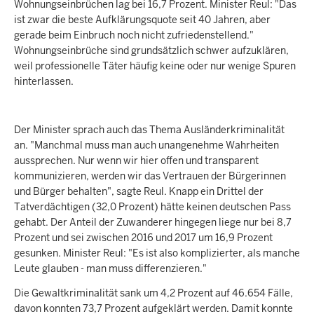
Wohnungseinbrüchen lag bei 16,7 Prozent. Minister Reul: "Das
ist zwar die beste Aufklärungsquote seit 40 Jahren, aber
gerade beim Einbruch noch nicht zufriedenstellend."
Wohnungseinbrüche sind grundsätzlich schwer aufzuklären,
weil professionelle Täter häufig keine oder nur wenige Spuren
hinterlassen.
Der Minister sprach auch das Thema Ausländerkriminalität
an. "Manchmal muss man auch unangenehme Wahrheiten
aussprechen. Nur wenn wir hier offen und transparent
kommunizieren, werden wir das Vertrauen der Bürgerinnen
und Bürger behalten", sagte Reul. Knapp ein Drittel der
Tatverdächtigen (32,0 Prozent) hätte keinen deutschen Pass
gehabt. Der Anteil der Zuwanderer hingegen liege nur bei 8,7
Prozent und sei zwischen 2016 und 2017 um 16,9 Prozent
gesunken. Minister Reul: "Es ist also komplizierter, als manche
Leute glauben - man muss differenzieren."
Die Gewaltkriminalität sank um 4,2 Prozent auf 46.654 Fälle,
davon konnten 73,7 Prozent aufgeklärt werden. Damit konnte