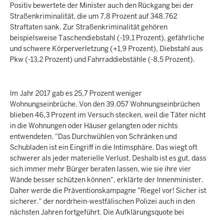
Positiv bewertete der Minister auch den Rückgang bei der
Straßenkriminalität, die um 7,8 Prozent auf 348.762
Straftaten sank. Zur Straßenkriminalität gehören
beispielsweise Taschendiebstahl (-19,1 Prozent), gefährliche
und schwere Körperverletzung (+1,9 Prozent), Diebstahl aus
Pkw (-13,2 Prozent) und Fahrraddiebstähle (-8,5 Prozent).
Im Jahr 2017 gab es 25,7 Prozent weniger
Wohnungseinbrüche. Von den 39.057 Wohnungseinbrüchen
blieben 46,3 Prozent im Versuch stecken, weil die Täter nicht
in die Wohnungen oder Häuser gelangten oder nichts
entwendeten. "Das Durchwühlen von Schränken und
Schubladen ist ein Eingriff in die Intimsphäre. Das wiegt oft
schwerer als jeder materielle Verlust. Deshalb ist es gut, dass
sich immer mehr Bürger beraten lassen, wie sie ihre vier
Wände besser schützen können", erklärte der Innenminister.
Daher werde die Präventionskampagne "Riegel vor! Sicher ist
sicherer." der nordrhein-westfälischen Polizei auch in den
nächsten Jahren fortgeführt. Die Aufklärungsquote bei