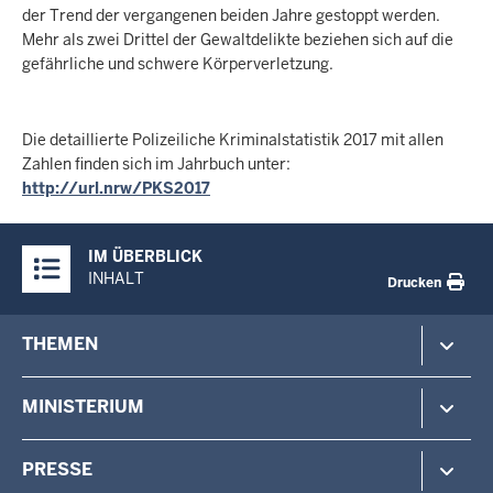
der Trend der vergangenen beiden Jahre gestoppt werden.
Mehr als zwei Drittel der Gewaltdelikte beziehen sich auf die
gefährliche und schwere Körperverletzung.
Die detaillierte Polizeiliche Kriminalstatistik 2017 mit allen
Zahlen finden sich im Jahrbuch unter:
http://url.nrw/PKS2017
Überblick:
IM ÜBERBLICK
Inhalte
INHALT
Drucken
Footer-
THEMEN
menu
Polizei
MINISTERIUM
Gefahrenabwehr
Verfassungsschutz
Minister
PRESSE
Beteiligung
Staatssekretärin