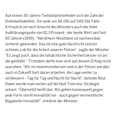
Auf einem 30-Jahres-Tiefststand befindet sich die Zahl der
Diebstahlsdelikte. Sie sank um 86.091 auf 549.916 Fälle.
Erfreulich ist nach Ansicht des Ministers auch die hohe
Aufklärungsquote von 52,3 Prozent - der beste Wert seit fast
60 Jahren (1959). "Nordrhein-Westfalen ist nachweisbar
sicherer geworden. Das ist eine gute Nachricht und ein
schönes Lob für die Arbeit unserer Polizei", sagte der Minister.
"Es zeigt auch, dass die tatsächliche Sicherheit besser ist als
die gefühlte." Trotzdem dürfe man sich auf diesem Erfolg nicht
ausruhen. "Wir im Innenministerium und in der Polizei werden
auch in Zukunft hart daran arbeiten, die Lage weiter zu
verbessern - Tag für Tag und Nacht für Nacht", betonte Reul.
Dabei werde man weiter auf die Null-Toleranz-Strategie
setzen. "Übersetzt heißt das: Wir gehen konsequent gegen
jede Form von Kriminalität vor - auch gegen vermeintliche
Bagatellkriminalität", erklärte der Minister.