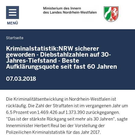
Direkt zum Inhalt
MENÜ
NAVIGATION AKTIVIEREN/DEAKTIVIEREN: MAIN MENU
Startseite
Sie
befinden
Kriminalstatistik:NRW sicherer
geworden - Diebstahlzahlen auf 30-
sich
Jahres-Tiefstand - Beste
hier
Aufklärungsquote seit fast 60 Jahren
07.03.2018
Die Kriminalitätsentwicklung in Nordrhein-Westfalen ist
rückläufig. Die Zahl der Straftaten ist im vergangenen Jahr um
6,5 Prozent von 1.469.426 auf 1.373.390 zurückgegangen.
"Das ist der stärkste Rückgang seit mehr als 30 Jahren", sagte
Innenminister Herbert Reul bei der Vorstellung der
Polizeilichen Kriminalstatistik für das Jahr 2017.