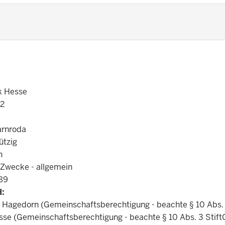
k Hesse
12
arnroda
tzig
n
 Zwecke - allgemein
89
d:
 Hagedorn (Gemeinschaftsberechtigung - beachte § 10 Abs. 3
sse (Gemeinschaftsberechtigung - beachte § 10 Abs. 3 StiftG