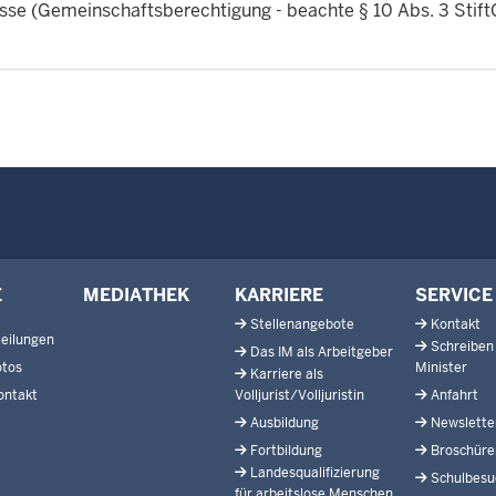
sse (Gemeinschaftsberechtigung - beachte § 10 Abs. 3 Stift
E
MEDIATHEK
KARRIERE
SERVICE
Stellenangebote
Kontakt
eilungen
Schreiben
Das IM als Arbeitgeber
otos
Minister
Karriere als
ontakt
Volljurist/Volljuristin
Anfahrt
Ausbildung
Newslette
Fortbildung
Broschüre
Landesqualifizierung
Schulbesu
für arbeitslose Menschen