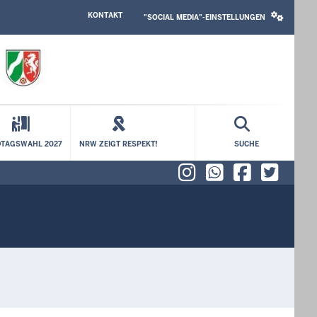
HEADER
SOCIAL
KONTAKT
TOP
MEDIA
"SOCIAL MEDIA"-EINSTELLUNGEN
MENU
SETTINGS
BLOCK
TAGSWAHL 2027
NRW ZEIGT RESPEKT!
SUCHE
Instagram
WhatsAp
Faceb
X (f