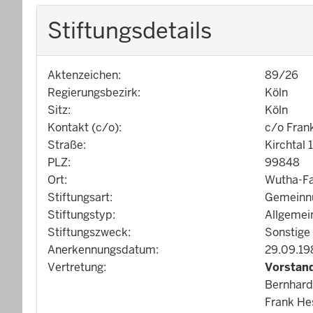
Stiftungsdetails
Aktenzeichen:
89/26
Regierungsbezirk:
Köln
Sitz:
Köln
Kontakt (c/o):
c/o Fran
Straße:
Kirchtal 
PLZ:
99848
Ort:
Wutha-F
Stiftungsart:
Gemeinnü
Stiftungstyp:
Allgemei
Stiftungszweck:
Sonstige
Anerkennungsdatum:
29.09.19
Vertretung:
Vorstan
Bernhard
Frank He