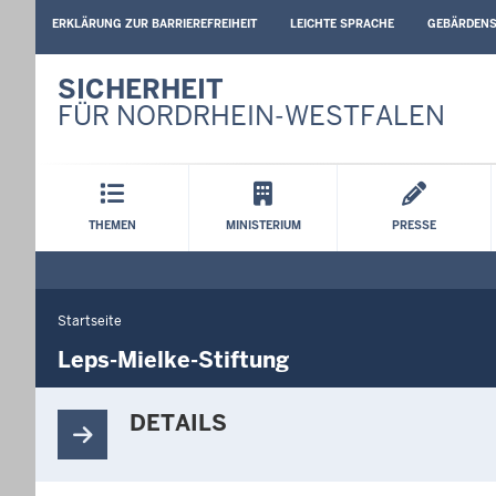
BARRIEREARME
ERKLÄRUNG ZUR BARRIEREFREIHEIT
LEICHTE SPRACHE
GEBÄRDEN
SPRACHEN
SICHERHEIT
FÜR NORDRHEIN-WESTFALEN
Hauptmenü
THEMEN
MINISTERIUM
PRESSE
Startseite
Sie
befinden
Leps-Mielke-Stiftung
sich
hier
DETAILS