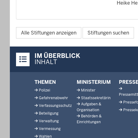
Heike He
Alle Stiftungen anzeigen
Stiftungen suchen
Überblick:
IM ÜBERBLICK
Inhalte
INHALT
Footer-
THEMEN
MINISTERIUM
PRESS
menu
Polizei
Minister
Pressemitt
Gefahrenabwehr
Staatssekretärin
Pressef
Aufgaben &
Verfassungsschutz
Organisation
Pressek
Beteiligung
Behörden &
Verwaltung
Einrichtungen
Vermessung
Wahlen