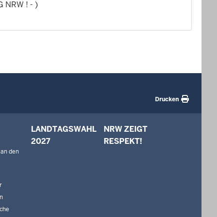
G NRW ! - )
Drucken
LANDTAGSWAHL
NRW ZEIGT
2027
RESPEKT!
 an den
r
n
che