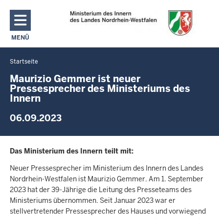
Direkt zum Inhalt
MENÜ
NAVIGATION AKTIVIEREN/DEAKTIVIEREN: MAIN MENU
Startseite
Sie
befinden
Maurizio Gemmer ist neuer
Pressesprecher des Ministeriums des
sich
Innern
hier
06.09.2023
Das Ministerium des Innern teilt mit:
Neuer Pressesprecher im Ministerium des Innern des Landes
Nordrhein-Westfalen ist Maurizio Gemmer. Am 1. September
2023 hat der 39-Jährige die Leitung des Presseteams des
Ministeriums übernommen. Seit Januar 2023 war er
stellvertretender Pressesprecher des Hauses und vorwiegend