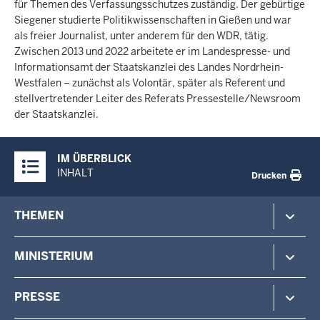
für Themen des Verfassungsschutzes zuständig. Der gebürtige
Siegener studierte Politikwissenschaften in Gießen und war
als freier Journalist, unter anderem für den WDR, tätig.
Zwischen 2013 und 2022 arbeitete er im Landespresse- und
Informationsamt der Staatskanzlei des Landes Nordrhein-
Westfalen – zunächst als Volontär, später als Referent und
stellvertretender Leiter des Referats Pressestelle/Newsroom
der Staatskanzlei.
Überblick:
IM ÜBERBLICK
Inhalte
INHALT
Drucken
Footer-
THEMEN
menu
Polizei
MINISTERIUM
Gefahrenabwehr
Verfassungsschutz
Minister
PRESSE
Beteiligung
Staatssekretärin
Verwaltung