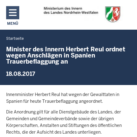
Direkt zum Inhalt
MENÜ
NAVIGATION AKTIVIEREN/DEAKTIVIEREN: MAIN MENU
Startseite
Sie
befinden
Minister des Innern Herbert Reul ordnet
wegen Anschlägen in Spanien
sich
Trauerbeflaggung an
hier
18.08.2017
Innenminister Herbert Reul hat wegen der Gewalttaten in
Spanien für heute Trauerbeflaggung angeordnet.
Die Anordnung gilt für alle Dienstgebäude des Landes, der
Gemeinden und Gemeindeverbände sowie der übrigen
Körperschaften, Anstalten und Stiftungen des öffentlichen
Rechts, die der Aufsicht des Landes unterliegen.