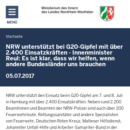
Direkt zum Inhalt
MENÜ
NAVIGATION AKTIVIEREN/DEAKTIVIEREN: MAIN MENU
Startseite
Sie
befinden
NRW unterstützt bei G20-Gipfel mit über
2.400 Einsatzkräften - Innenminister
sich
Reul: Es ist klar, dass wir helfen, wenn
hier
andere Bundesländer uns brauchen
05.07.2017
NRW unterstützt den Einsatz beim G20-Gipfel am 7. und 8. Juli
in Hamburg mit über 2.400 Einsatzkräften. Neben rund 2.200
Beamtinnen und Beamten der NRW-Polizei sind auch über 200
Feuerwehrleute, Rettungssanitäter und andere Spezialisten
von Feuerwehr, Deutschen Roten Kreuz, Malteser Hilfsdienst,
Johanniter Unfall-Hilfe und Arbeiter-Samariter-Bund in der