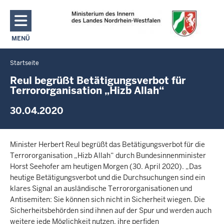
Direkt zum Inhalt
MENÜ
NAVIGATION AKTIVIEREN/DEAKTIVIEREN: MAIN MENU
Startseite
Sie
befinden
Reul begrüßt Betätigungsverbot für
Terrororganisation „Hizb Allah“
sich
hier
30.04.2020
Minister Herbert Reul begrüßt das Betätigungsverbot für die
Terrororganisation „Hizb Allah“ durch Bundesinnenminister
Horst Seehofer am heutigen Morgen (30. April 2020). „Das
heutige Betätigungsverbot und die Durchsuchungen sind ein
klares Signal an ausländische Terrororganisationen und
Antisemiten: Sie können sich nicht in Sicherheit wiegen. Die
Sicherheitsbehörden sind ihnen auf der Spur und werden auch
weitere jede Möglichkeit nutzen, ihre perfiden