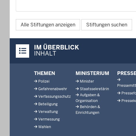
Alle Stiftungen anzeigen
Stiftungen suchen
Überblick:
IM ÜBERBLICK
Inhalte
INHALT
Footer-
THEMEN
MINISTERIUM
PRESS
menu
Polizei
Minister
Pressemitt
Gefahrenabwehr
Staatssekretärin
Pressef
Aufgaben &
Verfassungsschutz
Organisation
Pressek
Beteiligung
Behörden &
Verwaltung
Einrichtungen
Vermessung
Wahlen