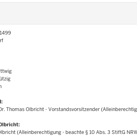
 1499
rf
ttwig
tzig
n
d:
 Dr. Thomas Olbricht - Vorstandsvorsitzender (Alleinberechtig
Olbricht:
lbricht (Alleinberechtigung - beachte § 10 Abs. 3 StiftG NRW 