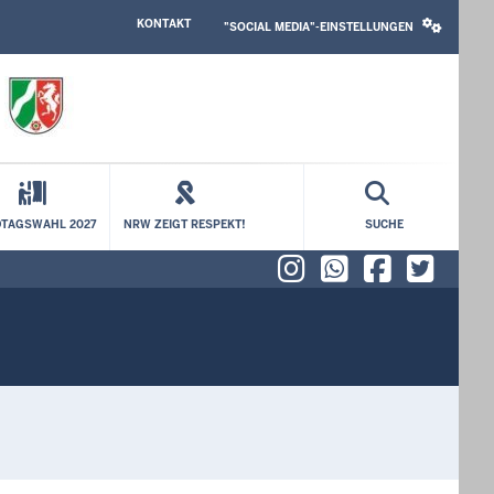
HEADER
SOCIAL
KONTAKT
TOP
MEDIA
"SOCIAL MEDIA"-EINSTELLUNGEN
MENU
SETTINGS
BLOCK
TAGSWAHL 2027
NRW ZEIGT RESPEKT!
SUCHE
Instagram
WhatsAp
Faceb
X (f