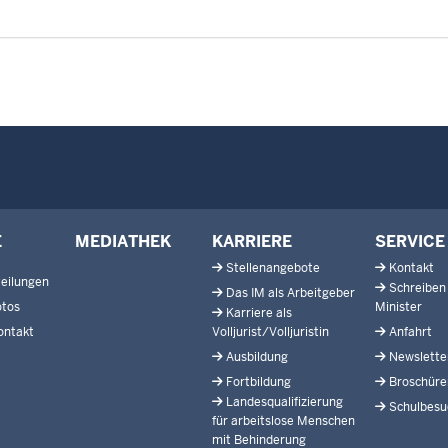
E
MEDIATHEK
KARRIERE
SERVICE
Stellenangebote
Kontakt
eilungen
Schreiben
Das IM als Arbeitgeber
otos
Minister
Karriere als
ontakt
Volljurist/Volljuristin
Anfahrt
Ausbildung
Newslette
Fortbildung
Broschüre
Landesqualifizierung
Schulbesu
für arbeitslose Menschen
mit Behinderung