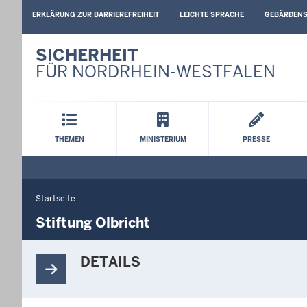
BARRIEREARME
ERKLÄRUNG ZUR BARRIEREFREIHEIT
LEICHTE SPRACHE
GEBÄRDEN
SPRACHEN
SICHERHEIT
FÜR NORDRHEIN-WESTFALEN
Hauptmenü
THEMEN
MINISTERIUM
PRESSE
Startseite
Sie
befinden
Stiftung Olbricht
sich
hier
DETAILS