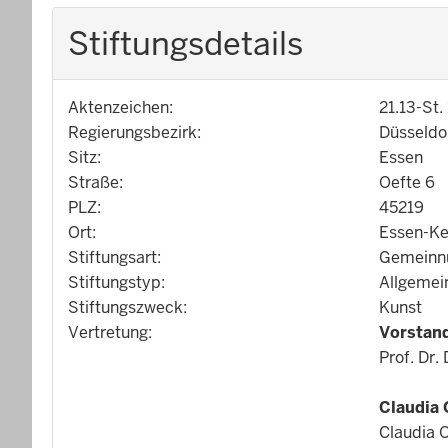
Stiftungsdetails
Aktenzeichen:
21.13-St.
Regierungsbezirk:
Düsseldo
Sitz:
Essen
Straße:
Oefte 6
PLZ:
45219
Ort:
Essen-Ke
Stiftungsart:
Gemeinnü
Stiftungstyp:
Allgemei
Stiftungszweck:
Kunst
Vertretung:
Vorstan
Prof. Dr.
Claudia 
Claudia O