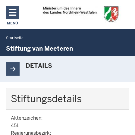
Direkt zum Inhalt
MENÜ
NAVIGATION AKTIVIEREN/DEAKTIVIEREN: MAIN MENU
Startseite
Sie
befinden
Stiftung van Meeteren
sich
hier
DETAILS
Stiftungsdetails
Aktenzeichen:
451
Regierungsbezirk: