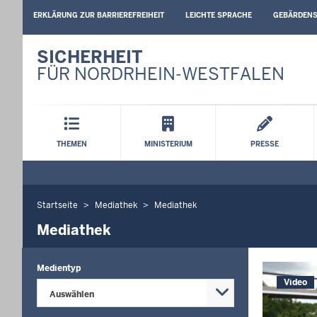
BARRIEREARME
ERKLÄRUNG ZUR BARRIEREFREIHEIT
LEICHTE SPRACHE
GEBÄRDEN
SPRACHEN
SICHERHEIT
FÜR NORDRHEIN-WESTFALEN
Hauptmenü
THEMEN
MINISTERIUM
PRESSE
Startseite
Mediathek
Mediathek
Sie
befinden
Mediathek
sich
hier
Medientyp
Video
Auswählen