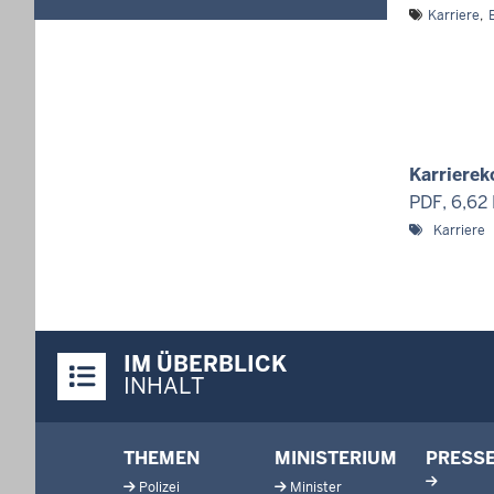
in
Karriere
format:
dd.mm.yyyy
Karriere
PDF, 6,62
Karriere
Überblick:
IM ÜBERBLICK
Inhalte
INHALT
Footer-
THEMEN
MINISTERIUM
PRESS
menu
Polizei
Minister