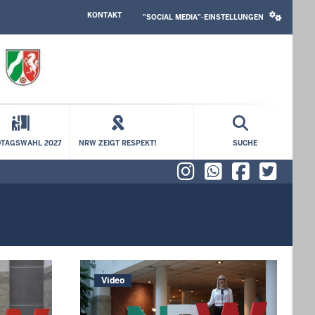
HEADER
SOCIAL
KONTAKT
TOP
MEDIA
"SOCIAL MEDIA"-EINSTELLUNGEN
MENU
SETTINGS
BLOCK
TAGSWAHL 2027
NRW ZEIGT RESPEKT!
SUCHE
Instagram
WhatsAp
Faceb
X (f
Video