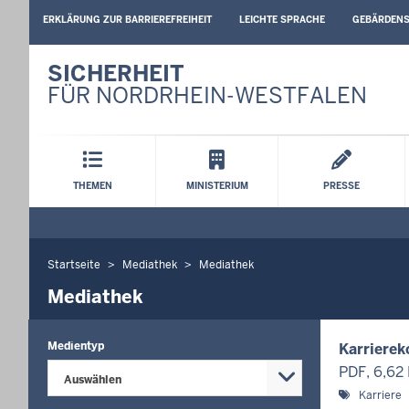
BARRIEREARME
ERKLÄRUNG ZUR BARRIEREFREIHEIT
LEICHTE SPRACHE
GEBÄRDEN
SPRACHEN
SICHERHEIT
FÜR NORDRHEIN-WESTFALEN
Hauptmenü
THEMEN
MINISTERIUM
PRESSE
Startseite
Mediathek
Mediathek
Sie
befinden
Mediathek
sich
hier
Medientyp
Karriere
PDF, 6,62
Auswählen
Karriere