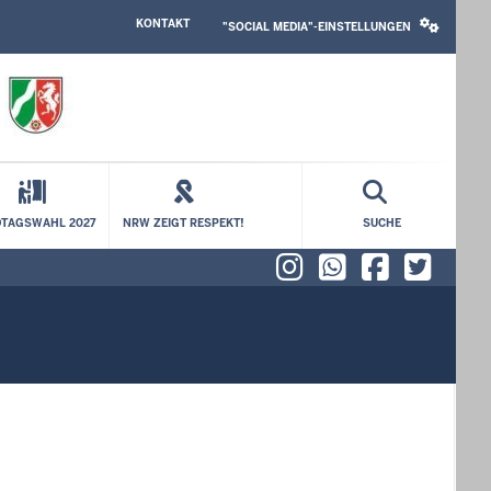
HEADER
SOCIAL
KONTAKT
TOP
MEDIA
"SOCIAL MEDIA"-EINSTELLUNGEN
MENU
SETTINGS
BLOCK
TAGSWAHL 2027
NRW ZEIGT RESPEKT!
SUCHE
Instagram
WhatsAp
Faceb
X (f