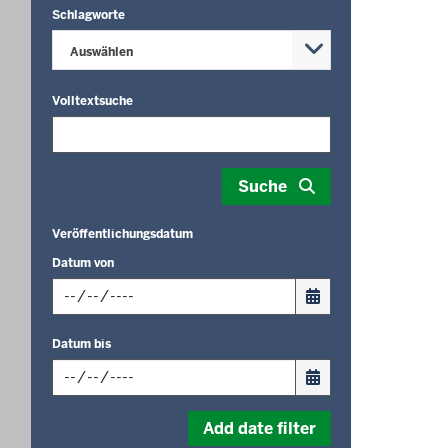
Schlagworte
Auswählen
Seitenn
Volltextsuche
Suche
Veröffentlichungsdatum
Datum von
Input
Datum bis
date
in
format:
Input
dd.mm.yyyy
Add date filter
date