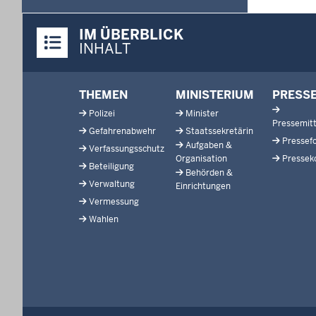
in
Überblick:
format:
IM ÜBERBLICK
Inhalte
dd.mm.yyyy
INHALT
Footer-
THEMEN
MINISTERIUM
PRESS
menu
Polizei
Minister
Pressemitt
Gefahrenabwehr
Staatssekretärin
Pressef
Aufgaben &
Verfassungsschutz
Organisation
Pressek
Beteiligung
Behörden &
Verwaltung
Einrichtungen
Vermessung
Wahlen