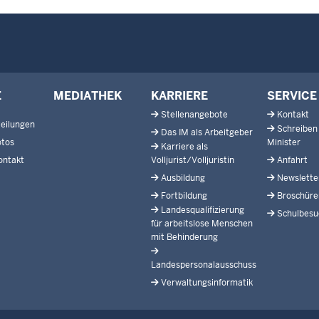
E
MEDIATHEK
KARRIERE
SERVICE
Stellenangebote
Kontakt
eilungen
Schreiben
Das IM als Arbeitgeber
otos
Minister
Karriere als
ontakt
Volljurist/Volljuristin
Anfahrt
Ausbildung
Newslette
Fortbildung
Broschüre
Landesqualifizierung
Schulbesu
für arbeitslose Menschen
mit Behinderung
Landespersonalausschuss
Verwaltungsinformatik