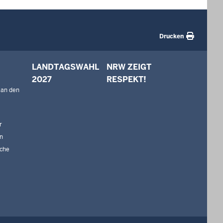
Drucken
LANDTAGSWAHL
NRW ZEIGT
2027
RESPEKT!
 an den
r
n
che