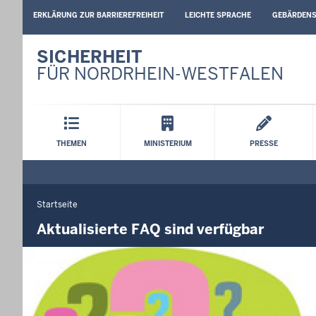
BARRIEREARME
ERKLÄRUNG ZUR BARRIEREFREIHEIT
LEICHTE SPRACHE
GEBÄRDEN
SPRACHEN
SICHERHEIT
FÜR NORDRHEIN-WESTFALEN
Hauptmenü
THEMEN
MINISTERIUM
PRESSE
Startseite
Sie
befinden
Aktualisierte FAQ sind verfügbar
sich
hier