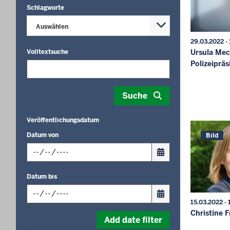
Schlagworte
Auswählen
29.03.2022 - 
Volltextsuche
Ursula Mec
Polizeipräs
Suche
Veröffentlichungsdatum
Datum von
Bild
Input
Datum bis
date
in
15.03.2022 - 
format:
Input
Christine 
dd.mm.yyyy
Add date filter
date