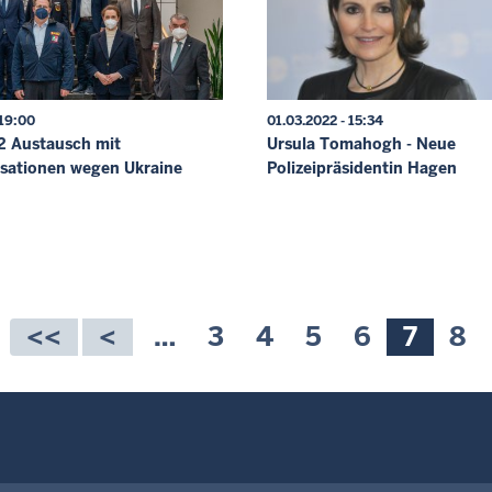
 19:00
01.03.2022 - 15:34
2 Austausch mit
Ursula Tomahogh - Neue
isationen wegen Ukraine
Polizeipräsidentin Hagen
ummerierung
…
Seite
3
Seite
4
Seite
5
Seite
6
Aktuel
7
Sei
8
Seite