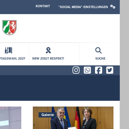
HEADER
SOCIAL
KONTAKT
TOP
MEDIA
"SOCIAL MEDIA"-EINSTELLUNGEN
MENU
SETTINGS
BLOCK
TAGSWAHL 2027
NRW ZEIGT RESPEKT!
SUCHE
Instagram
WhatsAp
Faceb
X (f
Galerie