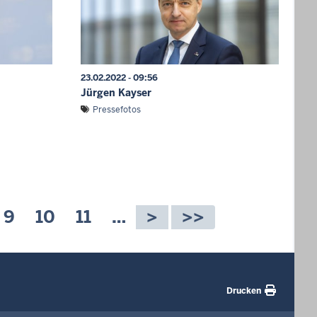
23.02.2022 - 09:56
Jürgen Kayser
Pressefotos
le
te
Seite
9
Seite
10
Seite
11
…
Drucken