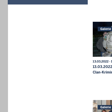
in
format:
dd.mm.yyyy
Galerie
13.03.2022 - 
13.03.2022
Clan-Krimin
Galerie