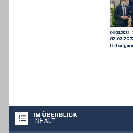
03.03.2022 -
03.03.202
Hilfsorgan
Seitenn
Überblick:
IM ÜBERBLICK
Inhalte
INHALT