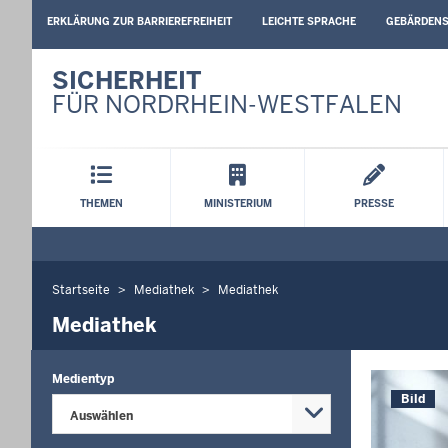
BARRIEREARME
ERKLÄRUNG ZUR BARRIEREFREIHEIT
LEICHTE SPRACHE
GEBÄRDEN
SPRACHEN
SICHERHEIT
FÜR NORDRHEIN-WESTFALEN
Hauptmenü
THEMEN
MINISTERIUM
PRESSE
Startseite
Mediathek
Mediathek
Sie
befinden
Mediathek
sich
hier
Medientyp
Bild
Auswählen