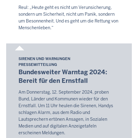
17:07
Reul: „Heute geht es nicht um Verunsicherung,
sondern um Sicherheit, nicht um Panik, sondern
um Besonnenheit. Und es geht um die Rettung von
Menschenleben.“
SIRENEN UND WARNUNGEN
Freitag,
PRESSEMITTEILUNG
7.
Bundesweiter Warntag 2024:
August
Bereit für den Ernstfall
2026
-
Am Donnerstag, 12. September 2024, proben
17:10
Bund, Länder und Kommunen wieder für den
Ernstfall. Um 11 Uhr heulen die Sirenen, Handys
schlagen Alarm, aus dem Radio und
Lautsprechern ertönen Ansagen, in Sozialen
Medien und auf digitalen Anzeigetafeln
erscheinen Meldungen.