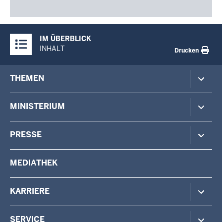
Überblick:
IM ÜBERBLICK
Inhalte
INHALT
Drucken
Footer-
THEMEN
menu
Polizei
MINISTERIUM
Gefahrenabwehr
Verfassungsschutz
Minister
PRESSE
Beteiligung
Staatssekretärin
Verwaltung
Aufgaben & Organisation
Pressemitteilungen
MEDIATHEK
Vermessung
Behörden & Einrichtungen
Pressefotos
Wahlen
Pressekontakt
KARRIERE
Stellenangebote
SERVICE