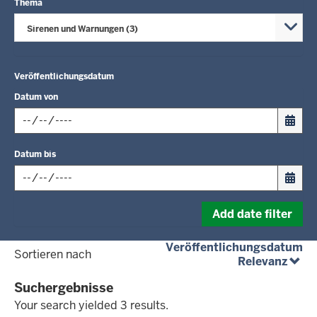
Thema
Sirenen und Warnungen (3)
Veröffentlichungsdatum
Datum von
Input
Datum bis
date
in
format:
Input
dd.mm.yyyy
Add date filter
date
in
(a
Veröffentlichungsdatum
format:
Sortieren nach
(abst
Relevanz
dd.mm.yyyy
Suchergebnisse
Your search yielded 3 results.