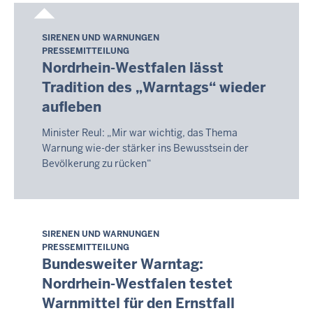
Your
search
SIRENEN UND WARNUNGEN
Freitag,
yielded
PRESSEMITTEILUNG
7.
3
Nordrhein-Westfalen lässt
August
results.
Tradition des „Warntags“ wieder
2026
aufleben
-
17:07
Minister Reul: „Mir war wichtig, das Thema
Warnung wie-der stärker ins Bewusstsein der
Bevölkerung zu rücken“
SIRENEN UND WARNUNGEN
Freitag,
PRESSEMITTEILUNG
7.
Bundesweiter Warntag:
August
Nordrhein-Westfalen testet
2026
Warnmittel für den Ernstfall
-