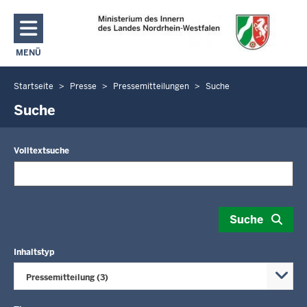
Direkt zum Inhalt
MENÜ
NAVIGATION AKTIVIEREN/DEAKTIVIEREN: MAIN MENU
Startseite
Presse
Pressemitteilungen
Suche
Sie
befinden
Suche
sich
hier
Volltextsuche
Suche
Inhaltstyp
Pressemitteilung (3)