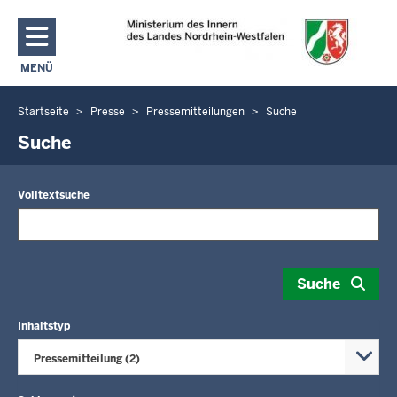
Direkt zum Inhalt
MENÜ
NAVIGATION AKTIVIEREN/DEAKTIVIEREN: MAIN MENU
Startseite
Presse
Pressemitteilungen
Suche
Sie
befinden
Suche
sich
hier
Volltextsuche
Suche
Inhaltstyp
Pressemitteilung (2)