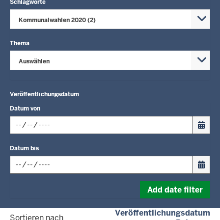
Schlagworte
Kommunalwahlen 2020 (2)
Thema
Auswählen
Veröffentlichungsdatum
Datum von
Input
Datum bis
date
in
format:
Input
dd.mm.yyyy
Add date filter
date
in
(a
Veröffentlichungsdatum
format:
Sortieren nach