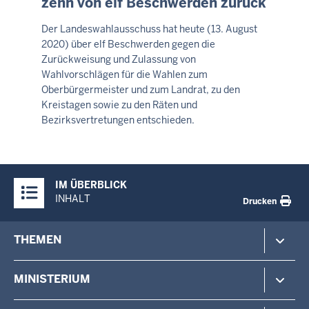
zehn von elf Beschwerden zurück
-
11:05
Der Landeswahlausschuss hat heute (13. August
2020) über elf Beschwerden gegen die
Zurückweisung und Zulassung von
Wahlvorschlägen für die Wahlen zum
Oberbürgermeister und zum Landrat, zu den
Kreistagen sowie zu den Räten und
Bezirksvertretungen entschieden.
Überblick:
IM ÜBERBLICK
Inhalte
INHALT
Drucken
Footer-
THEMEN
menu
Polizei
MINISTERIUM
Gefahrenabwehr
Verfassungsschutz