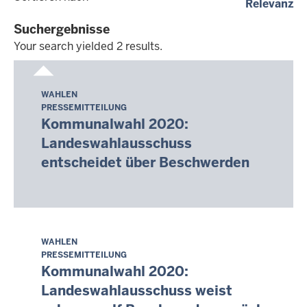
(a
Relevanz
dd.mm.yyyy
Suchergebnisse
Your search yielded 2 results.
Your
search
WAHLEN
Sonntag,
yielded
PRESSEMITTEILUNG
9.
2
Kommunalwahl 2020:
August
results.
Landeswahlausschuss
2026
entscheidet über Beschwerden
-
11:05
WAHLEN
Sonntag,
PRESSEMITTEILUNG
9.
Kommunalwahl 2020:
August
Landeswahlausschuss weist
2026