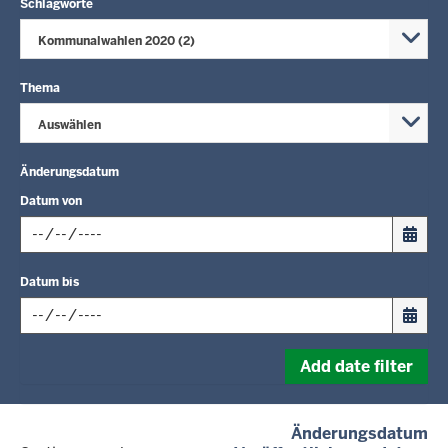
Schlagworte
Kommunalwahlen 2020 (2)
Thema
Auswählen
Änderungsdatum
Datum von
Input
Datum bis
date
in
format:
Input
dd.mm.yyyy
Add date filter
date
in
format:
(a
Änderungsdatum
dd.mm.yyyy