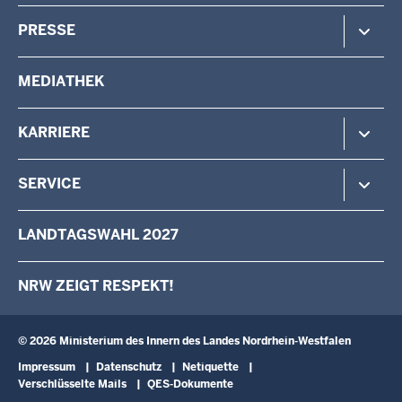
Verfassungsschutz
Minister
PRESSE
Beteiligung
Staatssekretärin
Verwaltung
Aufgaben & Organisation
Pressemitteilungen
MEDIATHEK
Vermessung
Behörden & Einrichtungen
Pressefotos
Wahlen
Pressekontakt
KARRIERE
Stellenangebote
SERVICE
Das IM als Arbeitgeber
Karriere als Volljurist/Volljuristin
Kontakt
LANDTAGSWAHL 2027
Ausbildung
Schreiben an den Minister
Fortbildung
Anfahrt
NRW ZEIGT RESPEKT!
Landesqualifizierung für arbeitslose Menschen mit Behinderung
Newsletter
Landespersonalausschuss
Broschüren
Verwaltungsinformatik
Schulbesuche
© 2026 Ministerium des Innern des Landes Nordrhein-Westfalen
Fußzeile
Impressum
Datenschutz
Netiquette
Verschlüsselte Mails
QES-Dokumente