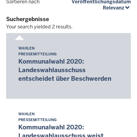
(a
Sortieren nach
Veröffentlichungsdatum
(abst
Relevanz
Suchergebnisse
Your search yielded 2 results.
Your
search
WAHLEN
Donnerstag,
yielded
PRESSEMITTEILUNG
6.
2
Kommunalwahl 2020:
August
results.
Landeswahlausschuss
2026
entscheidet über Beschwerden
-
05:04
WAHLEN
Donnerstag,
PRESSEMITTEILUNG
6.
Kommunalwahl 2020:
August
Landeswahlausschuss weist