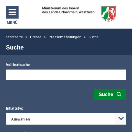
Direkt zum Inhalt
MENÜ
NAVIGATION AKTIVIEREN/DEAKTIVIEREN: MAIN MENU
Startseite
Presse
Pressemitteilungen
Suche
Sie
befinden
Suche
sich
hier
Volltextsuche
Suche
Inhaltstyp
Auswählen