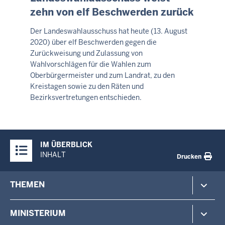
2026
zehn von elf Beschwerden zurück
-
05:04
Der Landeswahlausschuss hat heute (13. August
2020) über elf Beschwerden gegen die
Zurückweisung und Zulassung von
Wahlvorschlägen für die Wahlen zum
Oberbürgermeister und zum Landrat, zu den
Kreistagen sowie zu den Räten und
Bezirksvertretungen entschieden.
Überblick:
IM ÜBERBLICK
Inhalte
INHALT
Drucken
Footer-
THEMEN
menu
Polizei
MINISTERIUM
Gefahrenabwehr