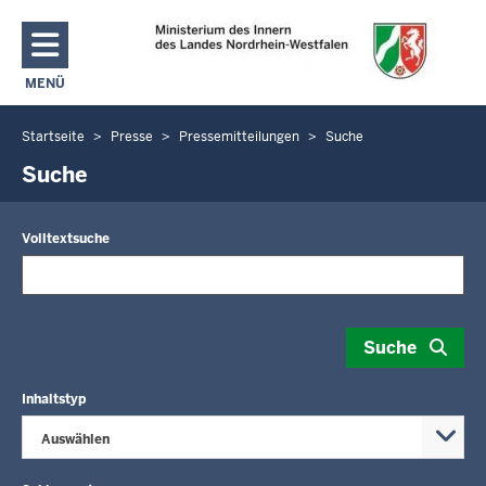
Direkt zum Inhalt
MENÜ
NAVIGATION AKTIVIEREN/DEAKTIVIEREN: MAIN MENU
Startseite
Presse
Pressemitteilungen
Suche
Sie
befinden
Suche
sich
hier
Volltextsuche
Suche
Inhaltstyp
Auswählen