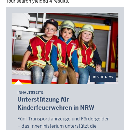
Your search yielded 4 results.
Your
search
yielded
4
results.
VDF NRW
INHALTSSEITE
Unterstützung für
Kinderfeuerwehren in NRW
Fünf Transportfahrzeuge und Fördergelder
– das Inneninisterium unterstützt die