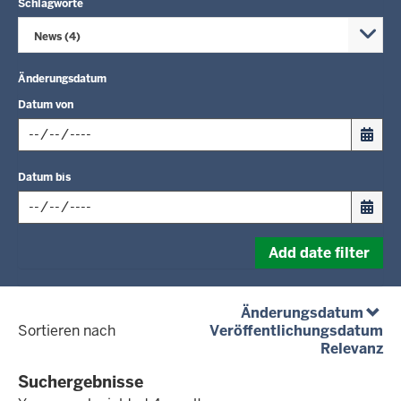
Schlagworte
News (4)
Änderungsdatum
Datum von
Input
Datum bis
date
in
format:
Input
dd.mm.yyyy
Add date filter
date
in
format:
(abst
Änderungsdatum
dd.mm.yyyy
(a
Sortieren nach
Veröffentlichungsdatum
(a
Relevanz
Suchergebnisse