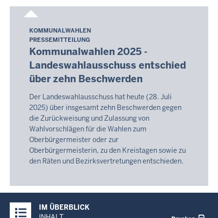
11:07
KOMMUNALWAHLEN
Samstag,
PRESSEMITTEILUNG
8.
Kommunalwahlen 2025 -
August
Landeswahlausschuss entschied
2026
über zehn Beschwerden
-
11:07
Der Landeswahlausschuss hat heute (28. Juli
2025) über insgesamt zehn Beschwerden gegen
die Zurückweisung und Zulassung von
Wahlvorschlägen für die Wahlen zum
Oberbürgermeister oder zur
Oberbürgermeisterin, zu den Kreistagen sowie zu
den Räten und Bezirksvertretungen entschieden.
Überblick:
IM ÜBERBLICK
Inhalte
INHALT