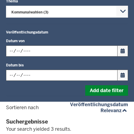
Thema
Kommunalwahlen (3)
Veröffentlichungsdatum
Datum von
Input
Datum bis
date
in
format:
Input
dd.mm.yyyy
Add date filter
date
in
(a
Veröffentlichungsdatum
format:
Sortieren nach
(aufs
Relevanz
dd.mm.yyyy
Suchergebnisse
Your search yielded 3 results.