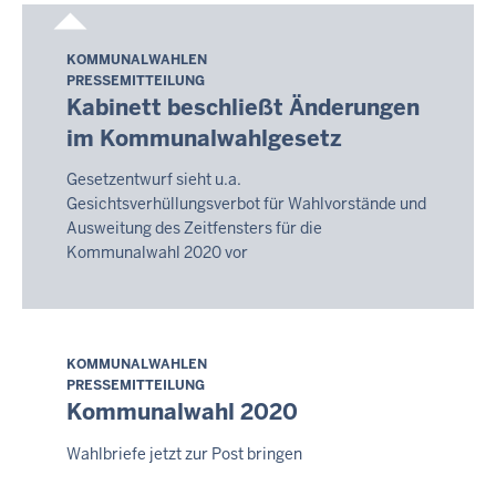
Your
search
KOMMUNALWAHLEN
Samstag,
yielded
PRESSEMITTEILUNG
8.
3
Kabinett beschließt Änderungen
August
results.
im Kommunalwahlgesetz
2026
-
Gesetzentwurf sieht u.a.
11:07
Gesichtsverhüllungsverbot für Wahlvorstände und
Ausweitung des Zeitfensters für die
Kommunalwahl 2020 vor
KOMMUNALWAHLEN
Samstag,
PRESSEMITTEILUNG
8.
Kommunalwahl 2020
August
2026
Wahlbriefe jetzt zur Post bringen
-