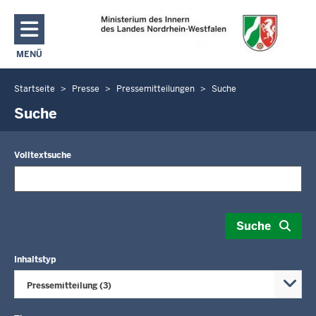
Direkt zum Inhalt
MENÜ
NAVIGATION AKTIVIEREN/DEAKTIVIEREN: MAIN MENU
Startseite
Presse
Pressemitteilungen
Suche
Sie
befinden
Suche
sich
hier
Volltextsuche
Suche
Inhaltstyp
Pressemitteilung (3)