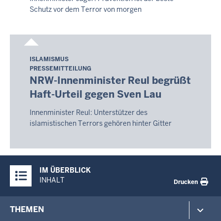
Schutz vor dem Terror von morgen
ISLAMISMUS
Samstag,
PRESSEMITTEILUNG
8.
NRW-Innenminister Reul begrüßt
August
Haft-Urteil gegen Sven Lau
2026
-
Innenminister Reul: Unterstützer des
17:18
islamistischen Terrors gehören hinter Gitter
Überblick:
IM ÜBERBLICK
Inhalte
INHALT
Drucken
Footer-
THEMEN
menu