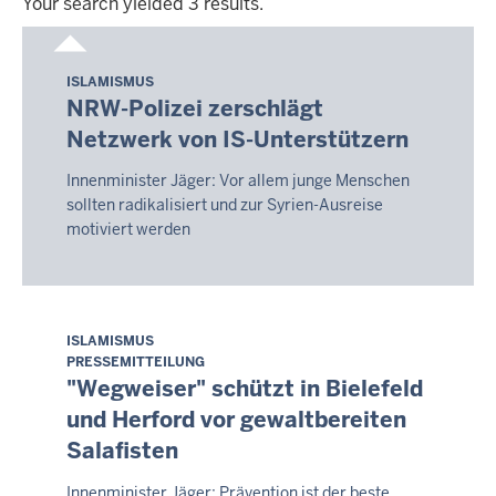
Your search yielded 3 results.
Your
search
ISLAMISMUS
Samstag,
yielded
PRESSEMITTEILUNG
NRW-Polizei zerschlägt
8.
3
Netzwerk von IS-Unterstützern
August
results.
2026
Innenminister Jäger: Vor allem junge Menschen
-
sollten radikalisiert und zur Syrien-Ausreise
17:08
motiviert werden
ISLAMISMUS
Samstag,
PRESSEMITTEILUNG
8.
"Wegweiser" schützt in Bielefeld
August
und Herford vor gewaltbereiten
2026
Salafisten
-
17:18
Innenminister Jäger: Prävention ist der beste