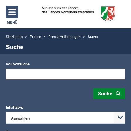
Direkt zum Inhalt
MENÜ
NAVIGATION AKTIVIEREN/DEAKTIVIEREN: MAIN MENU
Startseite
Presse
Pressemitteilungen
Suche
Sie
befinden
Suche
sich
hier
Volltextsuche
Suche
Inhaltstyp
Auswählen