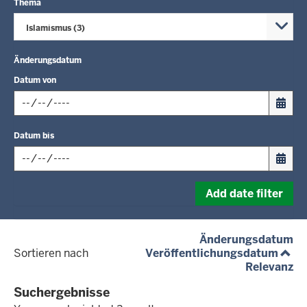
Thema
Islamismus (3)
Änderungsdatum
Datum von
Input
Datum bis
date
in
format:
Input
dd.mm.yyyy
Add date filter
date
in
format:
(a
Änderungsdatum
dd.mm.yyyy
(aufs
Sortieren nach
Veröffentlichungsdatum
(a
Relevanz
Suchergebnisse