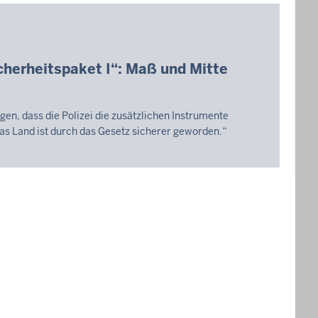
icherheitspaket I“: Maß und Mitte
igen, dass die Polizei die zusätzlichen Instrumente
Das Land ist durch das Gesetz sicherer geworden.“