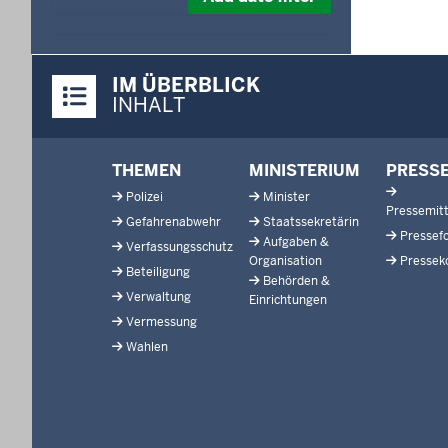
date
in
format:
Überblick:
dd.mm.yyyy
IM ÜBERBLICK
Inhalte
INHALT
Footer-
THEMEN
MINISTERIUM
PRESS
menu
Polizei
Minister
Pressemitt
Gefahrenabwehr
Staatssekretärin
Pressef
Aufgaben &
Verfassungsschutz
Organisation
Pressek
Beteiligung
Behörden &
Verwaltung
Einrichtungen
Vermessung
Wahlen