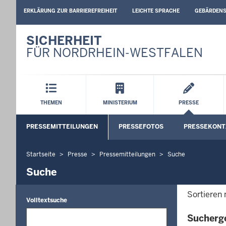
BARRIEREARME
ERKLÄRUNG ZUR BARRIEREFREIHEIT
LEICHTE SPRACHE
GEBÄRDEN
SPRACHEN
SICHERHEIT
FÜR NORDRHEIN-WESTFALEN
Hauptmenü
THEMEN
MINISTERIUM
PRESSE
Sekundärmenü
PRESSEMITTEILUNGEN
PRESSEFOTOS
PRESSEKONT
Startseite
Presse
Pressemitteilungen
Suche
Sie
befinden
Suche
sich
hier
Sortieren
Volltextsuche
Sucherg