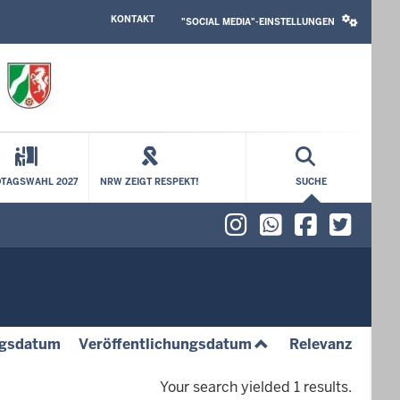
HEADER
SOCIAL
KONTAKT
TOP
MEDIA
"SOCIAL MEDIA"-EINSTELLUNGEN
MENU
SETTINGS
BLOCK
TAGSWAHL 2027
NRW ZEIGT RESPEKT!
SUCHE
Instagram
WhatsAp
Faceb
X (f
(absteigend)
(aufsteigend)
(aufst
gsdatum
Veröffentlichungsdatum
Relevanz
Your search yielded 1 results.