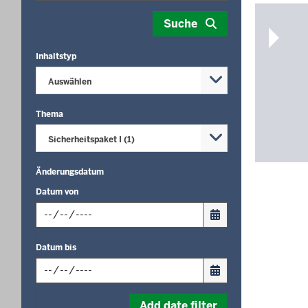
Your
Suche
search
yielded
Inhaltstyp
1
results.
Auswählen
Thema
Sicherheitspaket I (1)
Änderungsdatum
Datum von
Input
Datum bis
date
in
format:
Input
dd.mm.yyyy
Add date filter