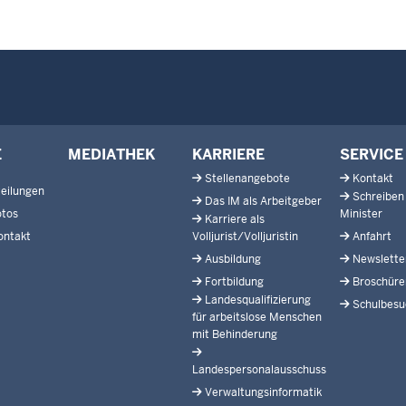
E
MEDIATHEK
KARRIERE
SERVICE
Stellenangebote
Kontakt
eilungen
Schreiben
Das IM als Arbeitgeber
otos
Minister
Karriere als
ontakt
Volljurist/Volljuristin
Anfahrt
Ausbildung
Newslette
Fortbildung
Broschüre
Landesqualifizierung
Schulbesu
für arbeitslose Menschen
mit Behinderung
Landespersonalausschuss
Verwaltungsinformatik