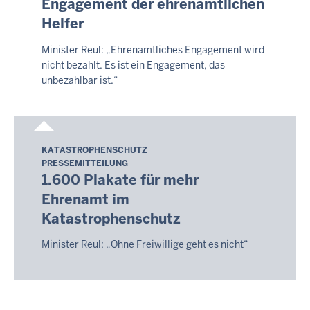
Engagement der ehrenamtlichen
2026
Helfer
-
14:09
Minister Reul: „Ehrenamtliches Engagement wird
nicht bezahlt. Es ist ein Engagement, das
unbezahlbar ist.“
KATASTROPHENSCHUTZ
Samstag,
PRESSEMITTEILUNG
8.
1.600 Plakate für mehr
August
Ehrenamt im
2026
Katastrophenschutz
-
14:09
Minister Reul: „Ohne Freiwillige geht es nicht“