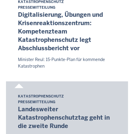
KATASTROPHENSCHUTZ
Samstag,
PRESSEMITTEILUNG
8.
Digitalisierung, Übungen und
August
Krisenreaktionszentrum:
2026
Kompetenzteam
-
Katastrophenschutz legt
14:09
Abschlussbericht vor
Minister Reul: 15-Punkte-Plan für kommende
Katastrophen
KATASTROPHENSCHUTZ
Samstag,
PRESSEMITTEILUNG
8.
Landesweiter
August
Katastrophenschutztag geht in
2026
die zweite Runde
-