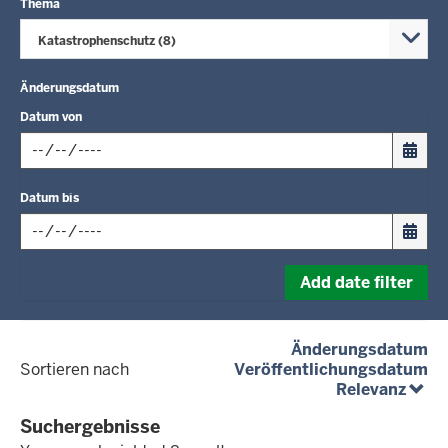
Thema
Katastrophenschutz (8)
Änderungsdatum
Datum von
Input
Datum bis
date
in
format:
Input
dd.mm.yyyy
Add date filter
date
in
format:
(a
Änderungsdatum
dd.mm.yyyy
(a
Sortieren nach
Veröffentlichungsdatum
(abst
Relevanz
Suchergebnisse