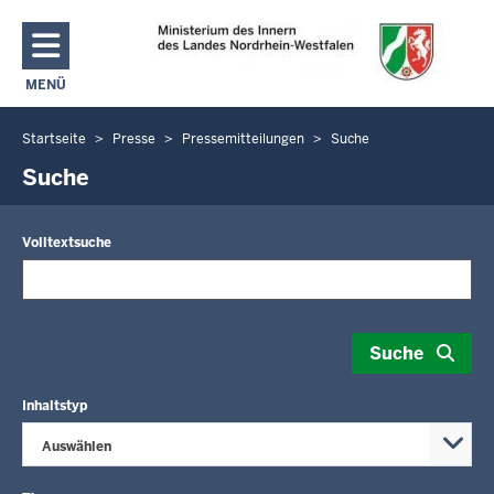
Direkt zum Inhalt
MENÜ
NAVIGATION AKTIVIEREN/DEAKTIVIEREN: MAIN MENU
Startseite
Presse
Pressemitteilungen
Suche
Sie
befinden
Suche
sich
hier
Volltextsuche
Suche
Inhaltstyp
Auswählen