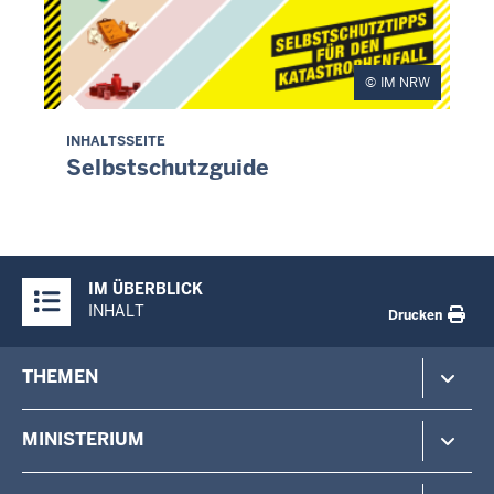
IM NRW
INHALTSSEITE
Selbstschutzguide
Selbstschutzguide
Überblick:
IM ÜBERBLICK
Inhalte
INHALT
Drucken
Footer-
THEMEN
menu
Polizei
MINISTERIUM
Gefahrenabwehr
Verfassungsschutz
Minister