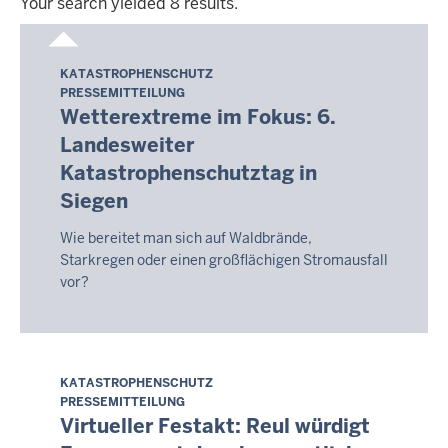
Your search yielded 8 results.
Your
search
KATASTROPHENSCHUTZ
Samstag,
yielded
PRESSEMITTEILUNG
8.
8
Wetterextreme im Fokus: 6.
August
results.
Landesweiter
2026
Katastrophenschutztag in
-
Siegen
14:06
Wie bereitet man sich auf Waldbrände,
Starkregen oder einen großflächigen Stromausfall
vor?
KATASTROPHENSCHUTZ
Samstag,
PRESSEMITTEILUNG
8.
Virtueller Festakt: Reul würdigt
August