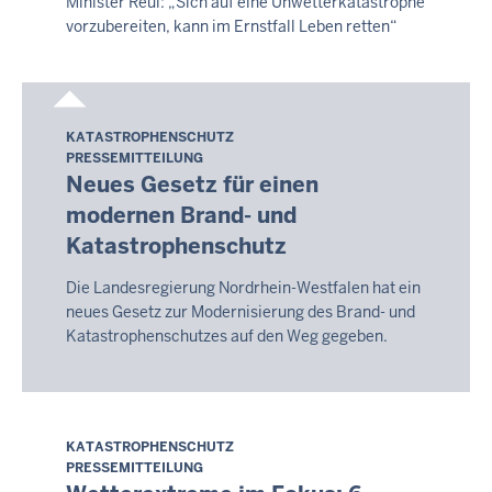
Minister Reul: „Sich auf eine Unwetterkatastrophe
vorzubereiten, kann im Ernstfall Leben retten“
KATASTROPHENSCHUTZ
Donnerstag,
PRESSEMITTEILUNG
6.
Neues Gesetz für einen
August
modernen Brand- und
2026
Katastrophenschutz
-
02:14
Die Landesregierung Nordrhein-Westfalen hat ein
neues Gesetz zur Modernisierung des Brand- und
Katastrophenschutzes auf den Weg gegeben.
KATASTROPHENSCHUTZ
Donnerstag,
PRESSEMITTEILUNG
6.