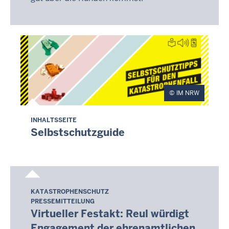
IM NRW
INHALTSSEITE
Selbstschutzguide
Selbstschutzguide
KATASTROPHENSCHUTZ
Donnerstag,
PRESSEMITTEILUNG
6.
Virtueller Festakt: Reul würdigt
August
Engagement der ehrenamtlichen