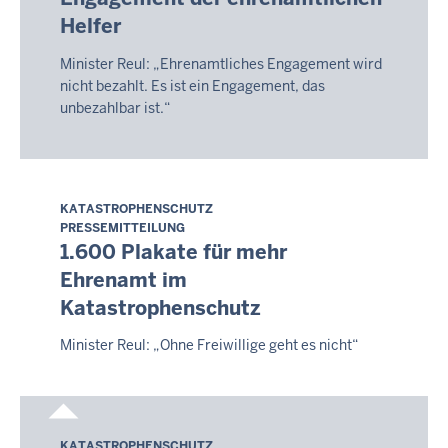
2026
Helfer
-
02:14
Minister Reul: „Ehrenamtliches Engagement wird
nicht bezahlt. Es ist ein Engagement, das
unbezahlbar ist.“
KATASTROPHENSCHUTZ
Donnerstag,
PRESSEMITTEILUNG
6.
1.600 Plakate für mehr
August
Ehrenamt im
2026
Katastrophenschutz
-
02:14
Minister Reul: „Ohne Freiwillige geht es nicht“
KATASTROPHENSCHUTZ