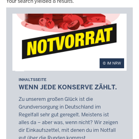
Your search yielded 8 results.
Your
search
yielded
8
results.
IM NRW
INHALTSSEITE
WENN JEDE KONSERVE ZÄHLT.
Zu unserem großen Glück ist die
Grundversorgung in Deutschland im
Regelfall sehr gut geregelt. Meistens ist
alles da – aber was, wenn nicht? Wir zeigen
dir Einkaufszettel, mit denen du im Notfall
gut über die Runden kommst.