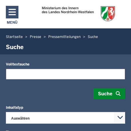
Direkt zum Inhalt
MENÜ
NAVIGATION AKTIVIEREN/DEAKTIVIEREN: MAIN MENU
Startseite
Presse
Pressemitteilungen
Suche
Sie
befinden
Suche
sich
hier
Volltextsuche
Suche
Inhaltstyp
Auswählen