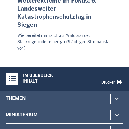
Wetterextreme im Fokus: 6.
August
Landesweiter
2026
Katastrophenschutztag in
-
Siegen
02:07
Wie bereitet man sich auf Waldbrände,
Starkregen oder einen großflächigen Stromausfall
vor?
Überblick:
IM ÜBERBLICK
Inhalte
INHALT
Drucken
Footer-
THEMEN
menu
Polizei
MINISTERIUM
Gefahrenabwehr
Verfassungsschutz
Minister