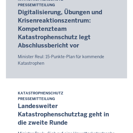
Donnerstag,
PRESSEMITTEILUNG
6.
Digitalisierung, Übungen und
August
Krisenreaktionszentrum:
2026
Kompetenzteam
-
Katastrophenschutz legt
02:14
Abschlussbericht vor
Minister Reul: 15-Punkte-Plan für kommende
Katastrophen
KATASTROPHENSCHUTZ
Donnerstag,
PRESSEMITTEILUNG
6.
Landesweiter
August
Katastrophenschutztag geht in
2026
die zweite Runde
-
02:14