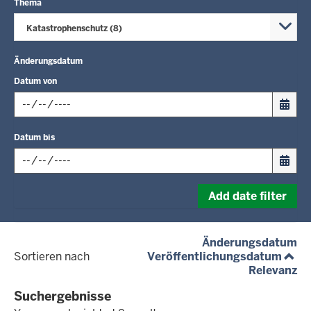
Thema
Katastrophenschutz (8)
Änderungsdatum
Datum von
Input
Datum bis
date
in
format:
Input
dd.mm.yyyy
Add date filter
date
in
format:
(a
Änderungsdatum
dd.mm.yyyy
(aufs
Sortieren nach
Veröffentlichungsdatum
(a
Relevanz
Suchergebnisse