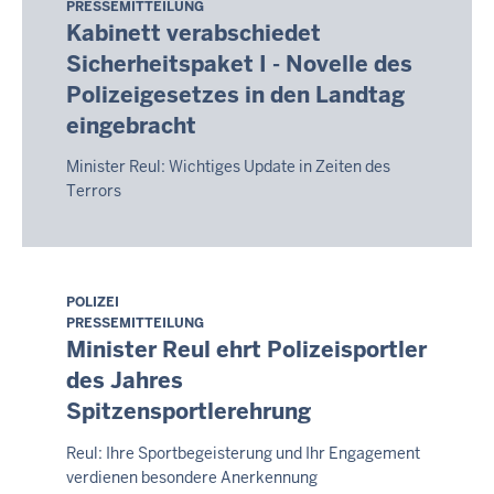
PRESSEMITTEILUNG
9.
Kabinett verabschiedet
August
Sicherheitspaket I - Novelle des
2026
Polizeigesetzes in den Landtag
-
eingebracht
14:15
Minister Reul: Wichtiges Update in Zeiten des
Terrors
POLIZEI
Sonntag,
PRESSEMITTEILUNG
9.
Minister Reul ehrt Polizeisportler
August
des Jahres
2026
Spitzensportlerehrung
-
14:15
Reul: Ihre Sportbegeisterung und Ihr Engagement
verdienen besondere Anerkennung