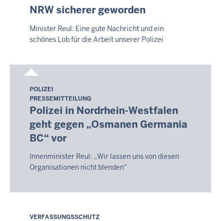
9.
NRW sicherer geworden
August
2026
Minister Reul: Eine gute Nachricht und ein
-
schönes Lob für die Arbeit unserer Polizei
14:20
POLIZEI
Sonntag,
PRESSEMITTEILUNG
9.
Polizei in Nordrhein-Westfalen
August
geht gegen „Osmanen Germania
2026
BC“ vor
-
14:13
Innenminister Reul: „Wir lassen uns von diesen
Organisationen nicht blenden“
VERFASSUNGSSCHUTZ
Sonntag,