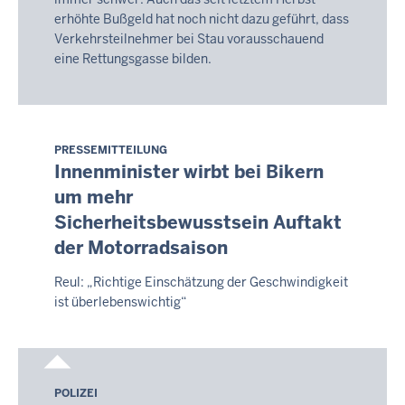
erhöhte Bußgeld hat noch nicht dazu geführt, dass
Verkehrsteilnehmer bei Stau vorausschauend
eine Rettungsgasse bilden.
PRESSEMITTEILUNG
Sonntag,
Innenminister wirbt bei Bikern
9.
um mehr
August
Sicherheitsbewusstsein Auftakt
2026
-
der Motorradsaison
14:13
Reul: „Richtige Einschätzung der Geschwindigkeit
ist überlebenswichtig“
POLIZEI
Sonntag,