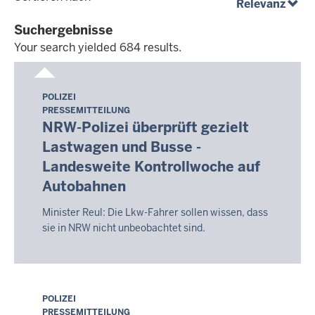
(abst
Relevanz
dd.mm.yyyy
Suchergebnisse
Your search yielded 684 results.
Your
search
POLIZEI
Sonntag,
yielded
PRESSEMITTEILUNG
9.
684
NRW-Polizei überprüft gezielt
August
results.
Lastwagen und Busse -
2026
Landesweite Kontrollwoche auf
-
Autobahnen
14:20
Minister Reul: Die Lkw-Fahrer sollen wissen, dass
sie in NRW nicht unbeobachtet sind.
POLIZEI
Sonntag,
PRESSEMITTEILUNG