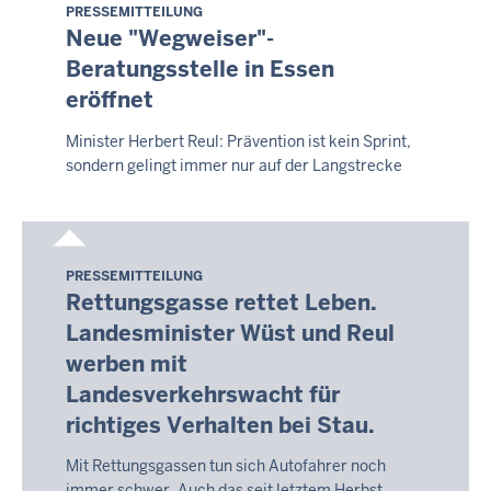
PRESSEMITTEILUNG
9.
Neue "Wegweiser"-
August
Beratungsstelle in Essen
2026
eröffnet
-
14:10
Minister Herbert Reul: Prävention ist kein Sprint,
sondern gelingt immer nur auf der Langstrecke
PRESSEMITTEILUNG
Sonntag,
Rettungsgasse rettet Leben.
9.
Landesminister Wüst und Reul
August
werben mit
2026
-
Landesverkehrswacht für
14:13
richtiges Verhalten bei Stau.
Mit Rettungsgassen tun sich Autofahrer noch
immer schwer. Auch das seit letztem Herbst