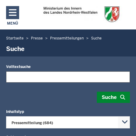
Direkt zum Inhalt
MENÜ
NAVIGATION AKTIVIEREN/DEAKTIVIEREN: MAIN MENU
Startseite
Presse
Pressemitteilungen
Suche
Sie
befinden
Suche
sich
hier
Volltextsuche
Suche
Inhaltstyp
Pressemitteilung (684)