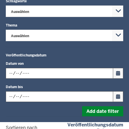
Schlagworte
Auswählen
Thema
Auswählen
Veröffentlichungsdatum
Datum von
Input
Datum bis
date
in
format:
Input
dd.mm.yyyy
Add date filter
date
in
(a
Veröffentlichungsdatum
format:
Sortieren nach