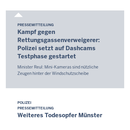
PRESSEMITTEILUNG
Sonntag,
Kampf gegen
9.
Rettungsgassenverweigerer:
August
Polizei setzt auf Dashcams
2026
-
Testphase gestartet
14:15
Minister Reul: Mini-Kameras sind nützliche
Zeugen hinter der Windschutzscheibe
POLIZEI
Sonntag,
PRESSEMITTEILUNG
9.
Weiteres Todesopfer Münster
August
2026