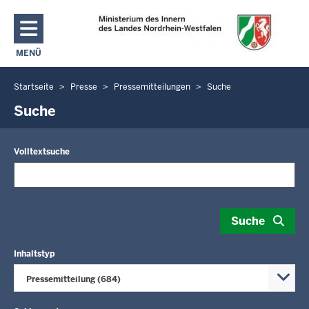
Direkt zum Inhalt
MENÜ
NAVIGATION AKTIVIEREN/DEAKTIVIEREN: MAIN MENU
Startseite
Presse
Pressemitteilungen
Suche
Sie
befinden
Suche
sich
hier
Volltextsuche
Suche
Inhaltstyp
Pressemitteilung (684)