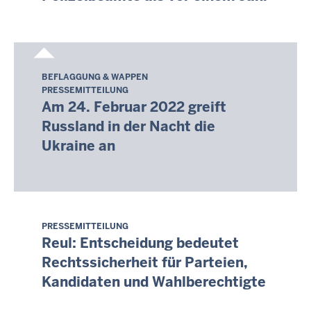
08:19
BEFLAGGUNG & WAPPEN
Samstag,
PRESSEMITTEILUNG
8.
Am 24. Februar 2022 greift
August
Russland in der Nacht die
2026
Ukraine an
-
08:13
PRESSEMITTEILUNG
Samstag,
Reul: Entscheidung bedeutet
8.
Rechtssicherheit für Parteien,
August
Kandidaten und Wahlberechtigte
2026
-