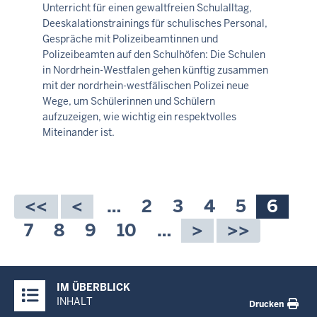
Unterricht für einen gewaltfreien Schulalltag,
-
Deeskalationstrainings für schulisches Personal,
08:25
Gespräche mit Polizeibeamtinnen und
Polizeibeamten auf den Schulhöfen: Die Schulen
in Nordrhein-Westfalen gehen künftig zusammen
mit der nordrhein-westfälischen Polizei neue
Wege, um Schülerinnen und Schülern
aufzuzeigen, wie wichtig ein respektvolles
Miteinander ist.
Seitennummerierung
…
Seite
2
Seite
3
Seite
4
Seite
5
Aktue
6
Seite
Seite
7
Seite
8
Seite
9
Seite
10
…
Überblick:
IM ÜBERBLICK
Inhalte
INHALT
Drucken