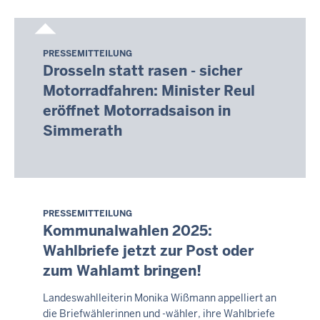
08:13
PRESSEMITTEILUNG
Samstag,
Drosseln statt rasen - sicher
8.
Motorradfahren: Minister Reul
August
eröffnet Motorradsaison in
2026
-
Simmerath
08:09
PRESSEMITTEILUNG
Samstag,
Kommunalwahlen 2025:
8.
Wahlbriefe jetzt zur Post oder
August
zum Wahlamt bringen!
2026
-
Landeswahlleiterin Monika Wißmann appelliert an
08:14
die Briefwählerinnen und -wähler, ihre Wahlbriefe