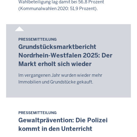
Wahlbeteiligung lag damit bei 56,8 Prozent
(Kommunalwahlen 2020: 51,9 Prozent).
PRESSEMITTEILUNG
Samstag,
Grundstücksmarktbericht
8.
Nordrhein-Westfalen 2025: Der
August
Markt erholt sich wieder
2026
-
Im vergangenen Jahr wurden wieder mehr
08:25
Immobilien und Grundstücke gekauft.
PRESSEMITTEILUNG
Samstag,
Gewaltprävention: Die Polizei
8.
kommt in den Unterricht
August
2026