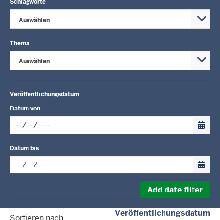
Schlagworte
Auswählen
Thema
Auswählen
Veröffentlichungsdatum
Datum von
Input
Datum bis
date
in
format:
Input
dd.mm.yyyy
Add date filter
date
in
(a
Veröffentlichungsdatum
format:
Sortieren nach