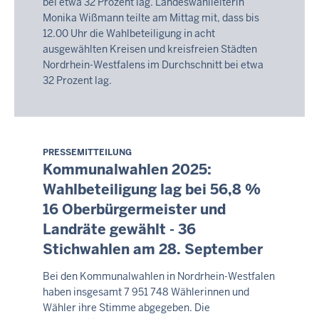
bei etwa 32 Prozent lag. Landeswahlleiterin
Monika Wißmann teilte am Mittag mit, dass bis
12.00 Uhr die Wahlbeteiligung in acht
ausgewählten Kreisen und kreisfreien Städten
Nordrhein-Westfalens im Durchschnitt bei etwa
32 Prozent lag.
PRESSEMITTEILUNG
Samstag,
Kommunalwahlen 2025:
8.
Wahlbeteiligung lag bei 56,8 %
August
16 Oberbürgermeister und
2026
-
Landräte gewählt - 36
08:25
Stichwahlen am 28. September
Bei den Kommunalwahlen in Nordrhein-Westfalen
haben insgesamt 7 951 748 Wählerinnen und
Wähler ihre Stimme abgegeben. Die