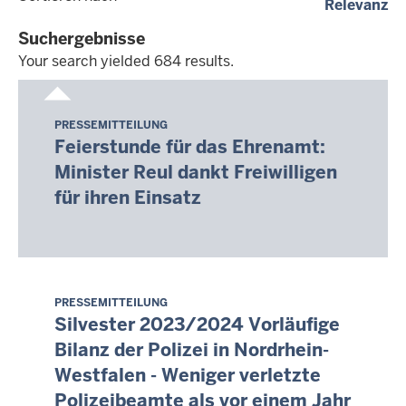
(a
Relevanz
dd.mm.yyyy
Suchergebnisse
Your search yielded 684 results.
Your
search
PRESSEMITTEILUNG
Samstag,
yielded
Feierstunde für das Ehrenamt:
8.
684
Minister Reul dankt Freiwilligen
August
results.
für ihren Einsatz
2026
-
08:19
PRESSEMITTEILUNG
Samstag,
Silvester 2023/2024 Vorläufige
8.
Bilanz der Polizei in Nordrhein-
August
Westfalen - Weniger verletzte
2026
-
Polizeibeamte als vor einem Jahr