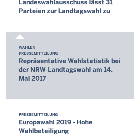
Landeswahlausschuss lässt 31
August
Parteien zur Landtagswahl zu
2026
-
02:12
WAHLEN
Donnerstag,
PRESSEMITTEILUNG
6.
Repräsentative Wahlstatistik bei
August
der NRW-Landtagswahl am 14.
2026
Mai 2017
-
02:12
PRESSEMITTEILUNG
Donnerstag,
Europawahl 2019 - Hohe
6.
Wahlbeteiligung
August
2026