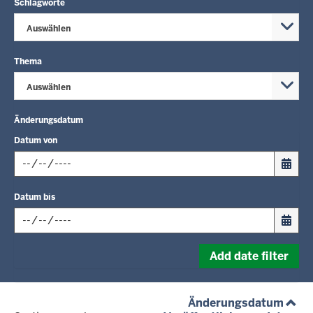
Schlagworte
Auswählen
Thema
Auswählen
Änderungsdatum
Datum von
Input
Datum bis
date
in
format:
Input
dd.mm.yyyy
Add date filter
date
in
format:
(aufs
Änderungsdatum
dd.mm.yyyy