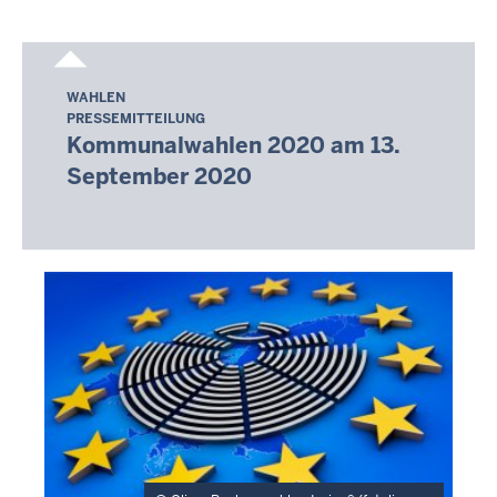
-
02:29
WAHLEN
Donnerstag,
PRESSEMITTEILUNG
6.
Kommunalwahlen 2020 am 13.
August
September 2020
2026
-
02:05