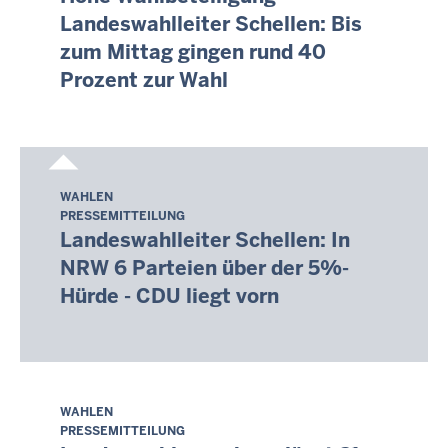
August
Landeswahlleiter Schellen: Bis
2026
zum Mittag gingen rund 40
-
Prozent zur Wahl
02:15
WAHLEN
Donnerstag,
PRESSEMITTEILUNG
6.
Landeswahlleiter Schellen: In
August
NRW 6 Parteien über der 5%-
2026
Hürde - CDU liegt vorn
-
02:15
WAHLEN
Donnerstag,
PRESSEMITTEILUNG
6.