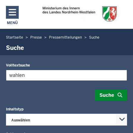
Direkt zum Inhalt
MENÜ
NAVIGATION AKTIVIEREN/DEAKTIVIEREN: MAIN MENU
Startseite
Presse
Pressemitteilungen
Suche
Sie
befinden
Suche
sich
hier
Volltextsuche
Suche
Inhaltstyp
Auswählen