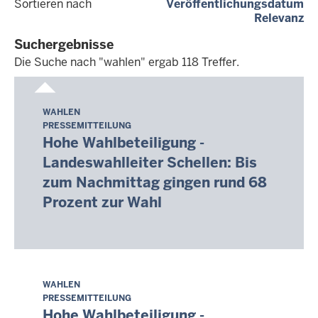
(a
Sortieren nach
Veröffentlichungsdatum
(a
Relevanz
Suchergebnisse
Die Suche nach "wahlen" ergab 118 Treffer.
Die
Suche
WAHLEN
Donnerstag,
nach
PRESSEMITTEILUNG
6.
"wahlen"
Hohe Wahlbeteiligung -
August
ergab
Landeswahlleiter Schellen: Bis
2026
118
zum Nachmittag gingen rund 68
-
Treffer.
Prozent zur Wahl
02:15
WAHLEN
Donnerstag,
PRESSEMITTEILUNG
6.
Hohe Wahlbeteiligung -