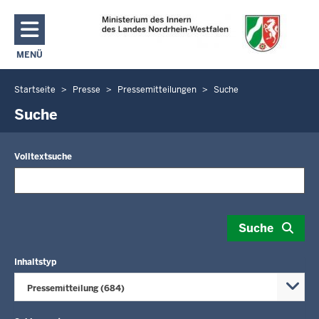
Direkt zum Inhalt
MENÜ
NAVIGATION AKTIVIEREN/DEAKTIVIEREN: MAIN MENU
Startseite
Presse
Pressemitteilungen
Suche
Sie
befinden
Suche
sich
hier
Volltextsuche
Suche
Inhaltstyp
Pressemitteilung (684)