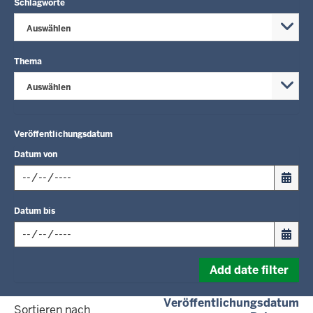
Schlagworte
Auswählen
Thema
Auswählen
Veröffentlichungsdatum
Datum von
Input
Datum bis
date
in
format:
Input
dd.mm.yyyy
Add date filter
date
in
(a
Veröffentlichungsdatum
format:
Sortieren nach