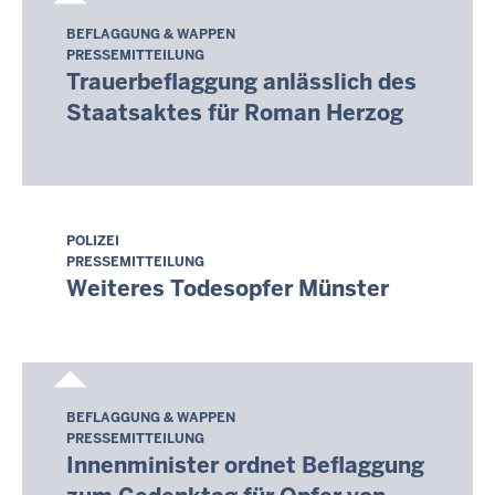
BEFLAGGUNG & WAPPEN
Donnerstag,
PRESSEMITTEILUNG
6.
Trauerbeflaggung anlässlich des
August
Staatsaktes für Roman Herzog
2026
-
14:05
POLIZEI
Donnerstag,
PRESSEMITTEILUNG
6.
Weiteres Todesopfer Münster
August
2026
-
14:25
BEFLAGGUNG & WAPPEN
Donnerstag,
PRESSEMITTEILUNG
6.
Innenminister ordnet Beflaggung
August