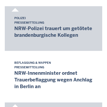
POLIZEI
Donnerstag,
PRESSEMITTEILUNG
6.
NRW-Polizei trauert um getötete
August
brandenburgische Kollegen
2026
-
14:09
BEFLAGGUNG & WAPPEN
Donnerstag,
PRESSEMITTEILUNG
6.
NRW-Innenminister ordnet
August
Trauerbeflaggung wegen Anchlag
2026
in Berlin an
-
14:05