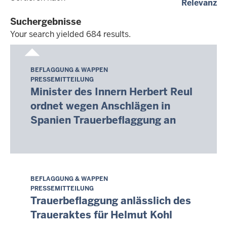
(a
Relevanz
dd.mm.yyyy
Suchergebnisse
Your search yielded 684 results.
Your
search
BEFLAGGUNG & WAPPEN
Donnerstag,
yielded
PRESSEMITTEILUNG
6.
684
Minister des Innern Herbert Reul
August
results.
ordnet wegen Anschlägen in
2026
Spanien Trauerbeflaggung an
-
15:06
BEFLAGGUNG & WAPPEN
Donnerstag,
PRESSEMITTEILUNG
6.
Trauerbeflaggung anlässlich des
August
Traueraktes für Helmut Kohl
2026