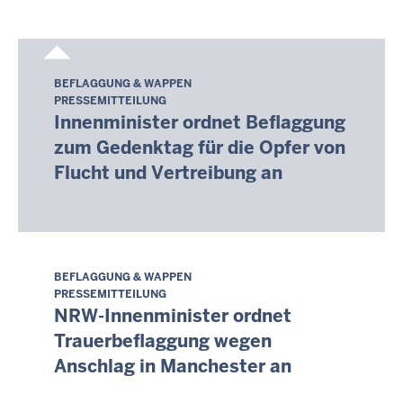
-
14:30
BEFLAGGUNG & WAPPEN
Donnerstag,
PRESSEMITTEILUNG
6.
Innenminister ordnet Beflaggung
August
zum Gedenktag für die Opfer von
2026
Flucht und Vertreibung an
-
14:30
BEFLAGGUNG & WAPPEN
Donnerstag,
PRESSEMITTEILUNG
6.
NRW-Innenminister ordnet
August
Trauerbeflaggung wegen
2026
Anschlag in Manchester an
-
14:05