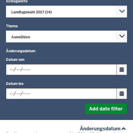
Schlagworte
Landtagswahl 2017 (14)
Thema
Auswählen
Änderungsdatum
Datum von
Input
Datum bis
date
in
format:
Input
dd.mm.yyyy
Add date filter
date
in
format:
(aufs
Änderungsdatum
dd.mm.yyyy