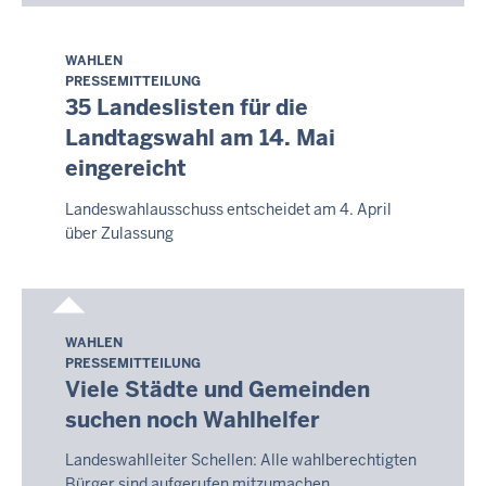
WAHLEN
Sonntag,
PRESSEMITTEILUNG
9.
35 Landeslisten für die
August
Landtagswahl am 14. Mai
2026
eingereicht
-
08:05
Landeswahlausschuss entscheidet am 4. April
über Zulassung
WAHLEN
Sonntag,
PRESSEMITTEILUNG
9.
Viele Städte und Gemeinden
August
suchen noch Wahlhelfer
2026
-
Landeswahlleiter Schellen: Alle wahlberechtigten
08:05
Bürger sind aufgerufen mitzumachen