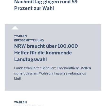
Nachmittag gingen rund 59
-
Prozent zur Wahl
08:05
WAHLEN
Sonntag,
PRESSEMITTEILUNG
9.
NRW braucht über 100.000
August
Helfer für die kommende
2026
Landtagswahl
-
08:05
Landeswahlleiter Schellen: Ehrenamtliche stellen
sicher, dass am Wahlsonntag alles reibungslos
läuft
WAHLEN
Sonntag,