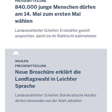
PRESSEMITTEILUNG
9.
840.000 junge Menschen dürfen
August
am 14. Mai zum ersten Mal
2026
wählen
-
08:05
Landeswahlleiter Schellen: Erstwähler gezielt
ansprechen, damit sie ihr Wahlrecht wahrnehmen
WAHLEN
Sonntag,
PRESSEMITTEILUNG
9.
Neue Broschüre erklärt die
August
Landtagswahl in Leichter
2026
Sprache
-
08:05
Landeswahlleiter Schellen: Bürokratische Hürden
dürfen niemanden von der Wahl abhalten