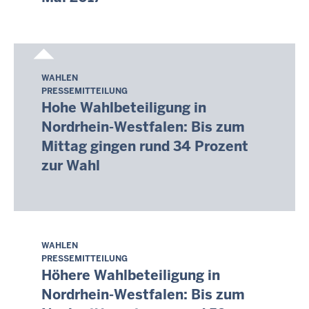
-
08:05
WAHLEN
Sonntag,
PRESSEMITTEILUNG
9.
Hohe Wahlbeteiligung in
August
Nordrhein-Westfalen: Bis zum
2026
Mittag gingen rund 34 Prozent
-
zur Wahl
08:05
WAHLEN
Sonntag,
PRESSEMITTEILUNG
9.
Höhere Wahlbeteiligung in
August
Nordrhein-Westfalen: Bis zum
2026