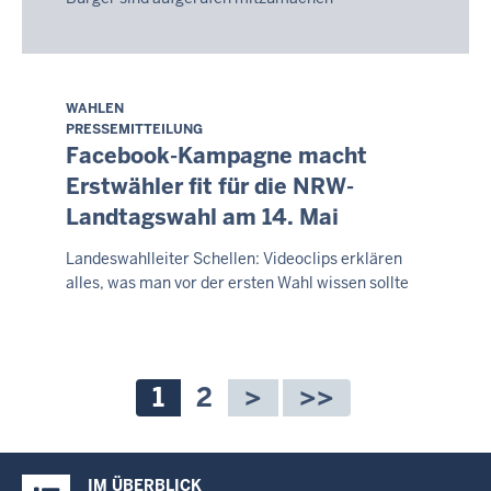
WAHLEN
Sonntag,
PRESSEMITTEILUNG
9.
Facebook-Kampagne macht
August
Erstwähler fit für die NRW-
2026
Landtagswahl am 14. Mai
-
08:05
Landeswahlleiter Schellen: Videoclips erklären
alles, was man vor der ersten Wahl wissen sollte
Seitennummerierung
Aktuelle
1
Seite
2
Seite
Überblick:
IM ÜBERBLICK