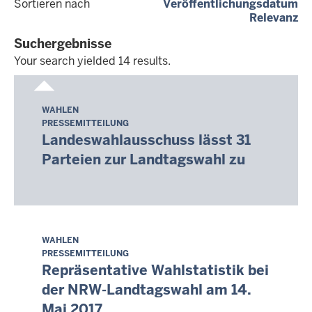
(a
Sortieren nach
Veröffentlichungsdatum
(a
Relevanz
Suchergebnisse
Your search yielded 14 results.
Your
search
WAHLEN
Sonntag,
yielded
PRESSEMITTEILUNG
9.
14
Landeswahlausschuss lässt 31
August
results.
Parteien zur Landtagswahl zu
2026
-
08:05
WAHLEN
Sonntag,
PRESSEMITTEILUNG
9.
Repräsentative Wahlstatistik bei
August
der NRW-Landtagswahl am 14.
2026
Mai 2017