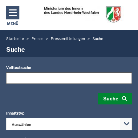
Direkt zum Inhalt
MENÜ
NAVIGATION AKTIVIEREN/DEAKTIVIEREN: MAIN MENU
Startseite
Presse
Pressemitteilungen
Suche
Sie
befinden
Suche
sich
hier
Volltextsuche
Suche
Inhaltstyp
Auswählen