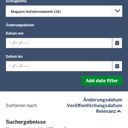
Schlagworte
Magazin Gefahrenabwehr (18)
Änderungsdatum
Datum von
Input
Datum bis
date
in
format:
Input
dd.mm.yyyy
Add date filter
date
in
format:
(a
Änderungsdatum
dd.mm.yyyy
(a
Sortieren nach
Veröffentlichungsdatum
(aufs
Relevanz
Suchergebnisse