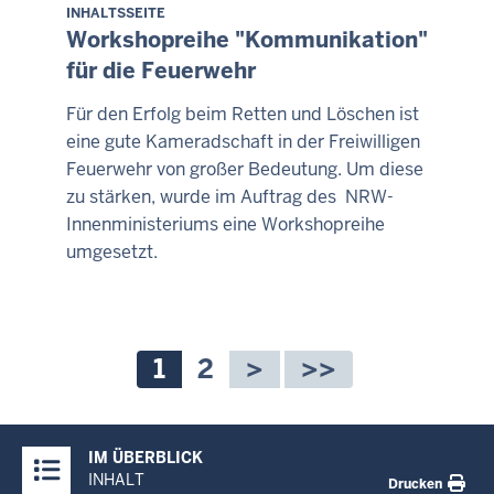
INHALTSSEITE
Workshopreihe "Kommunikation"
für die Feuerwehr
Für den Erfolg beim Retten und Löschen ist
eine gute Kameradschaft in der Freiwilligen
Feuerwehr von großer Bedeutung. Um diese
zu stärken, wurde im Auftrag des NRW-
Innenministeriums eine Workshopreihe
umgesetzt.
Seitennummerierung
Aktuelle
1
Seite
2
Seite
Überblick:
IM ÜBERBLICK
Inhalte
INHALT
Drucken