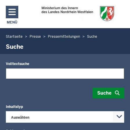
Direkt zum Inhalt
MENÜ
NAVIGATION AKTIVIEREN/DEAKTIVIEREN: MAIN MENU
Startseite
Presse
Pressemitteilungen
Suche
Sie
befinden
Suche
sich
hier
Volltextsuche
Suche
Inhaltstyp
Auswählen