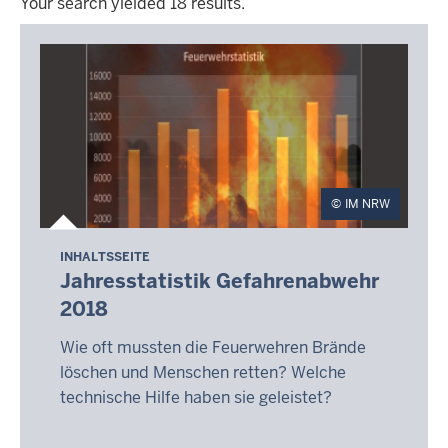
Your search yielded 18 results.
Your
search
yielded
18
results.
IM NRW
INHALTSSEITE
Jahresstatistik Gefahrenabwehr
2018
Wie oft mussten die Feuerwehren Brände
löschen und Menschen retten? Welche
technische Hilfe haben sie geleistet?