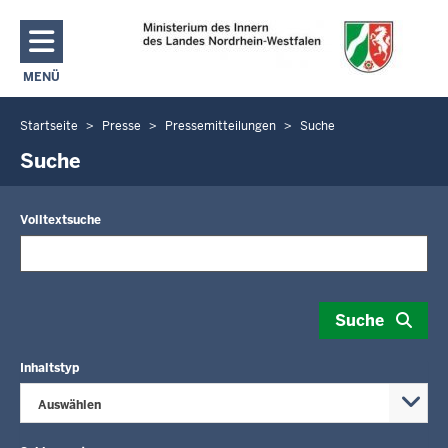
Direkt zum Inhalt
MENÜ
NAVIGATION AKTIVIEREN/DEAKTIVIEREN: MAIN MENU
Startseite
Presse
Pressemitteilungen
Suche
Sie
befinden
Suche
sich
hier
Volltextsuche
Suche
Inhaltstyp
Auswählen