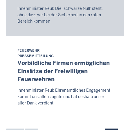
02:29
Innenminister Reul: Die ,schwarze Null' steht,
ohne dass wir bei der Sicherheit in den roten
Bereich kommen
FEUERWEHR
Montag,
PRESSEMITTEILUNG
10.
Vorbildliche Firmen ermöglichen
August
Einsätze der Freiwilligen
2026
Feuerwehren
-
02:35
Innenminister Reul: Ehrenamtliches Engagement
kommt uns allen zugute und hat deshalb unser
aller Dank verdient