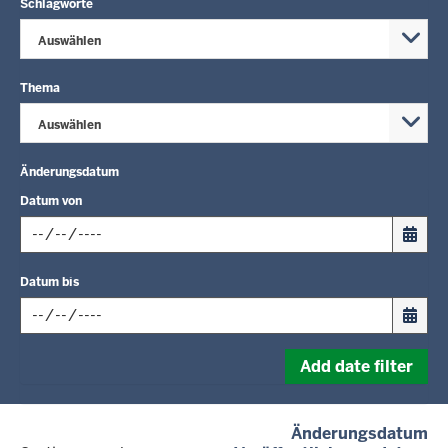
Schlagworte
Auswählen
Thema
Auswählen
Änderungsdatum
Datum von
Input
Datum bis
date
in
format:
Input
dd.mm.yyyy
Add date filter
date
in
format:
(a
Änderungsdatum
dd.mm.yyyy