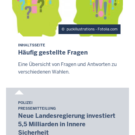
puckillustrations - Fotolia.com
INHALTSSEITE
Häufig gestellte Fragen
Eine Übersicht von Fragen und Antworten zu
verschiedenen Wahlen.
POLIZEI
Montag,
PRESSEMITTEILUNG
10.
Neue Landesregierung investiert
August
5,5 Milliarden in Innere
2026
Sicherheit
-