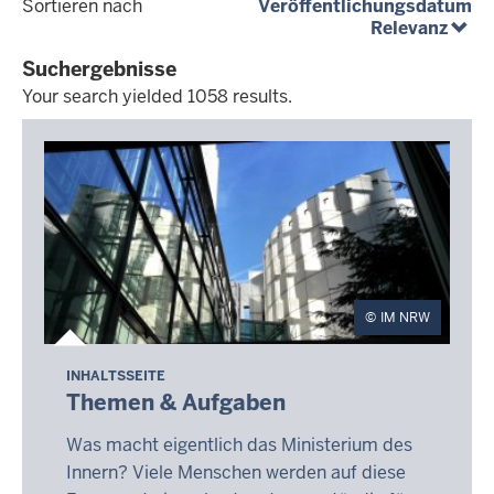
(a
Sortieren nach
Veröffentlichungsdatum
(abst
Relevanz
Suchergebnisse
Your search yielded 1058 results.
Your
search
yielded
1058
results.
IM NRW
INHALTSSEITE
Themen & Aufgaben
Was macht eigentlich das Ministerium des
Innern? Viele Menschen werden auf diese