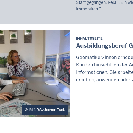
-
Start gegangen. Reul: „Ein w
Immobilien.“
20:12
INHALTSSEITE
Ausbildungsberuf 
Geomatiker/innen erheben
Kunden hinsichtlich der 
Informationen. Sie arbei
erheben, anwenden oder ve
IM NRW/Jochen Tack