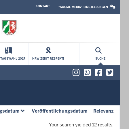
HEADER
SOCIAL
KONTAKT
TOP
MEDIA
"SOCIAL MEDIA"-EINSTELLUNGEN
MENU
SETTINGS
BLOCK
TAGSWAHL 2027
NRW ZEIGT RESPEKT!
SUCHE
Instagram
WhatsAp
Faceb
X (f
(absteigend)
(absteigend)
(aufst
gsdatum
Veröffentlichungsdatum
Relevanz
Your search yielded 12 results.