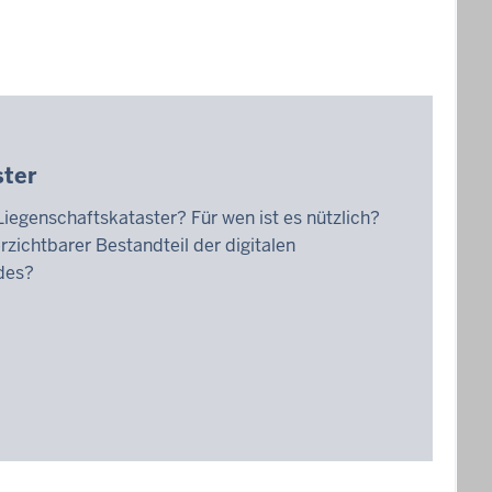
ster
Liegenschaftskataster? Für wen ist es nützlich?
rzichtbarer Bestandteil der digitalen
ndes?