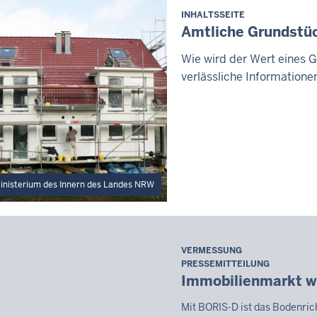
INHALTSSEITE
Amtliche Grundstü
Wie wird der Wert eines 
verlässliche Informatione
inisterium des Innern des Landes NRW
VERMESSUNG
Freitag,
PRESSEMITTEILUNG
7.
Immobilienmarkt wi
August
2026
Mit BORIS-D ist das Bodenri