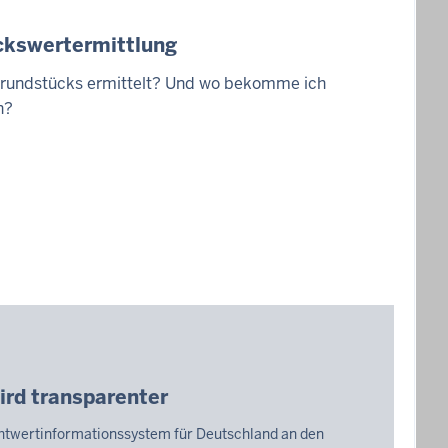
ckswertermittlung
Grundstücks ermittelt? Und wo bekomme ich
n?
rd transparenter
chtwertinformationssystem für Deutschland an den