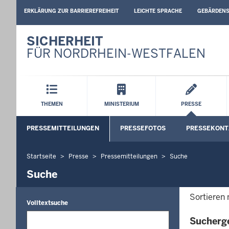
BARRIEREARME
ERKLÄRUNG ZUR BARRIEREFREIHEIT
LEICHTE SPRACHE
GEBÄRDEN
SPRACHEN
SICHERHEIT
FÜR NORDRHEIN-WESTFALEN
Hauptmenü
THEMEN
MINISTERIUM
PRESSE
Sekundärmenü
PRESSEMITTEILUNGEN
PRESSEFOTOS
PRESSEKONT
Startseite
Presse
Pressemitteilungen
Suche
Sie
befinden
Suche
sich
hier
Sortieren
Volltextsuche
Sucherg