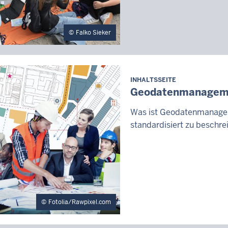
Falko Sieker
INHALTSSEITE
Geodatenmanagem
Was ist Geodatenmanagem
standardisiert zu beschre
Fotolia/Rawpixel.com