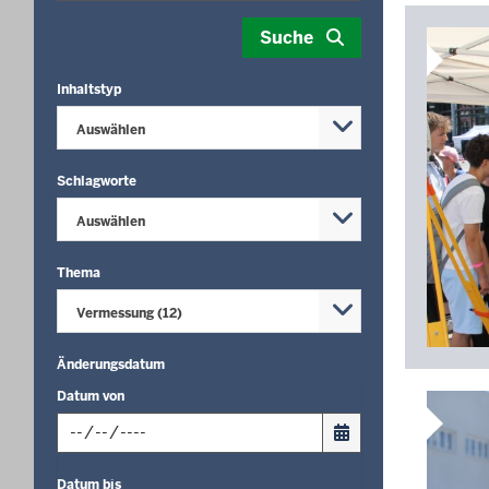
Your
Suche
search
yielded
Inhaltstyp
12
results.
Auswählen
Schlagworte
Auswählen
Thema
Vermessung (12)
Änderungsdatum
Datum von
Input
Datum bis