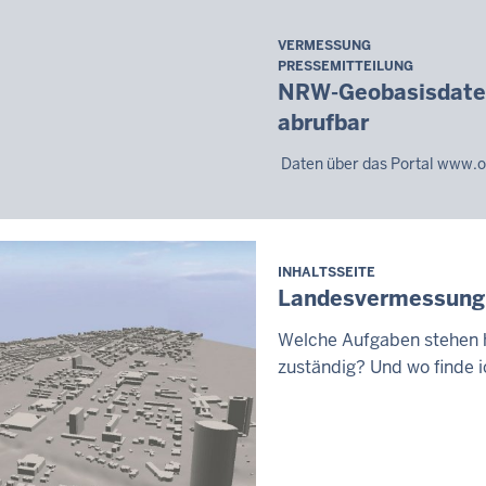
VERMESSUNG
Freitag,
PRESSEMITTEILUNG
7.
NRW-Geobasisdaten 
August
abrufbar
2026
-
Daten über das Portal www.o
20:12
INHALTSSEITE
Landesvermessung
Welche Aufgaben stehen h
zuständig? Und wo finde 