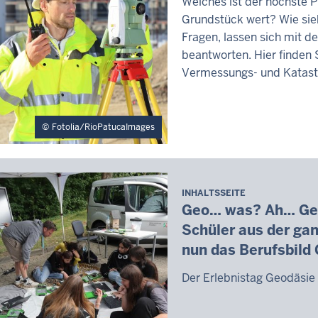
Welches ist der höchste P
Grundstück wert? Wie sie
Fragen, lassen sich mit 
beantworten. Hier finden S
Vermessungs- und Katast
Fotolia/RioPatucaImages
INHALTSSEITE
Geo… was? Ah… Geo
Schüler aus der ga
nun das Berufsbild
Der Erlebnistag Geodäsie 