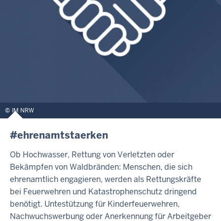
IM NRW
#ehrenamtstaerken
Ob Hochwasser, Rettung von Verletzten oder
Bekämpfen von Waldbränden: Menschen, die sich
ehrenamtlich engagieren, werden als Rettungskräfte
bei Feuerwehren und Katastrophenschutz dringend
benötigt. Untestützung für Kinderfeuerwehren,
Nachwuchswerbung oder Anerkennung für Arbeitgeber