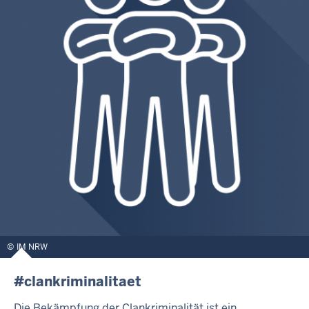
IM NRW
#clankriminalitaet
Die Bekämpfung der Clankriminalität ist ein