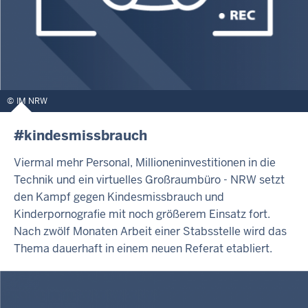
IM NRW
#kindesmissbrauch
Viermal mehr Personal, Millioneninvestitionen in die
Technik und ein virtuelles Großraumbüro - NRW setzt
den Kampf gegen Kindesmissbrauch und
Kinderpornografie mit noch größerem Einsatz fort.
Nach zwölf Monaten Arbeit einer Stabsstelle wird das
Thema dauerhaft in einem neuen Referat etabliert.