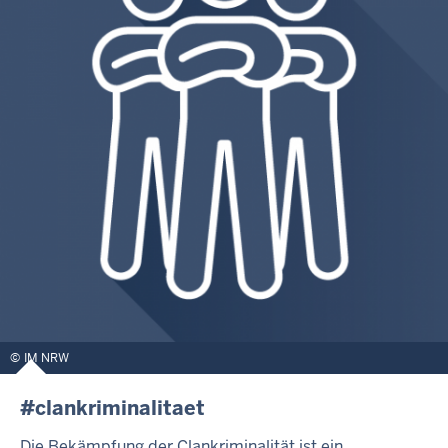
IM NRW
#clankriminalitaet
Die Bekämpfung der Clankriminalität ist ein