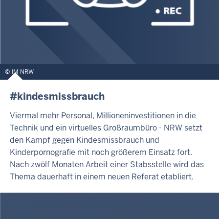
IM NRW
#kindesmissbrauch
Viermal mehr Personal, Millioneninvestitionen in die
Technik und ein virtuelles Großraumbüro - NRW setzt
den Kampf gegen Kindesmissbrauch und
Kinderpornografie mit noch größerem Einsatz fort.
Nach zwölf Monaten Arbeit einer Stabsstelle wird das
Thema dauerhaft in einem neuen Referat etabliert.