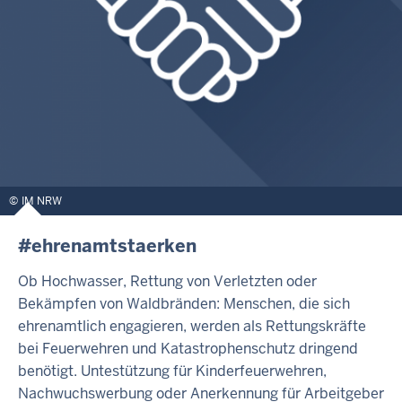
IM NRW
#ehrenamtstaerken
Ob Hochwasser, Rettung von Verletzten oder
Bekämpfen von Waldbränden: Menschen, die sich
ehrenamtlich engagieren, werden als Rettungskräfte
bei Feuerwehren und Katastrophenschutz dringend
benötigt. Untestützung für Kinderfeuerwehren,
Nachwuchswerbung oder Anerkennung für Arbeitgeber