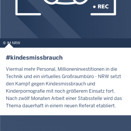
IM NRW
#kindesmissbrauch
Viermal mehr Personal, Millioneninvestitionen in die
Technik und ein virtuelles Großraumbüro - NRW setzt
den Kampf gegen Kindesmissbrauch und
Kinderpornografie mit noch größerem Einsatz fort.
Nach zwölf Monaten Arbeit einer Stabsstelle wird das
Thema dauerhaft in einem neuen Referat etabliert.