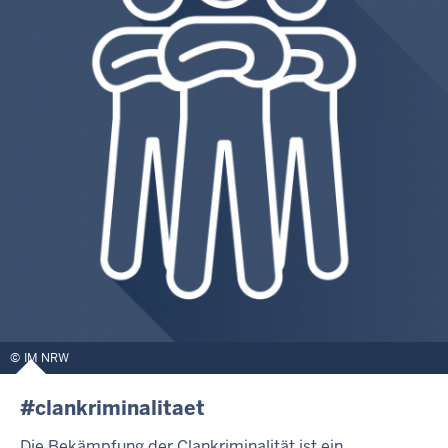
IM NRW
#clankriminalitaet
Die Bekämpfung der Clankriminalität ist ein