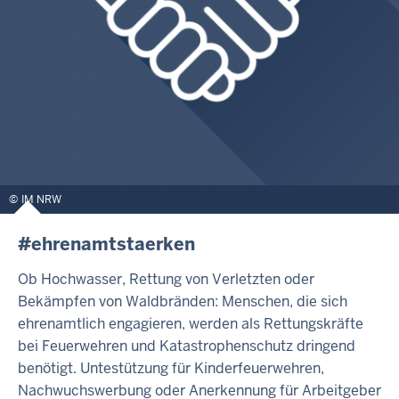
IM NRW
#ehrenamtstaerken
Ob Hochwasser, Rettung von Verletzten oder
Bekämpfen von Waldbränden: Menschen, die sich
ehrenamtlich engagieren, werden als Rettungskräfte
bei Feuerwehren und Katastrophenschutz dringend
benötigt. Untestützung für Kinderfeuerwehren,
Nachwuchswerbung oder Anerkennung für Arbeitgeber