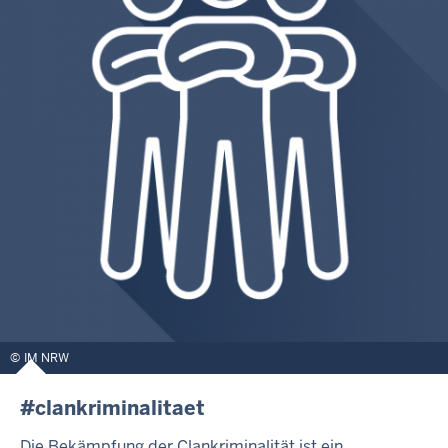
IM NRW
#clankriminalitaet
Die Bekämpfung der Clankriminalität ist ein