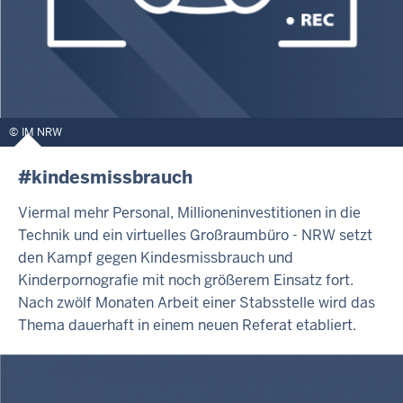
IM NRW
#kindesmissbrauch
Viermal mehr Personal, Millioneninvestitionen in die
Technik und ein virtuelles Großraumbüro - NRW setzt
den Kampf gegen Kindesmissbrauch und
Kinderpornografie mit noch größerem Einsatz fort.
Nach zwölf Monaten Arbeit einer Stabsstelle wird das
Thema dauerhaft in einem neuen Referat etabliert.