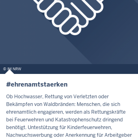
IM NRW
#ehrenamtstaerken
Ob Hochwasser, Rettung von Verletzten oder
Bekämpfen von Waldbränden: Menschen, die sich
ehrenamtlich engagieren, werden als Rettungskräfte
bei Feuerwehren und Katastrophenschutz dringend
benötigt. Untestützung für Kinderfeuerwehren,
Nachwuchswerbung oder Anerkennung für Arbeitgeber