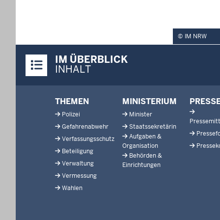
IM NRW
Überblick:
IM ÜBERBLICK
Inhalte
INHALT
Footer-
THEMEN
MINISTERIUM
PRESS
menu
Polizei
Minister
Pressemitt
Gefahrenabwehr
Staatssekretärin
Pressef
Aufgaben &
Verfassungsschutz
Organisation
Pressek
Beteiligung
Behörden &
Verwaltung
Einrichtungen
Vermessung
Wahlen