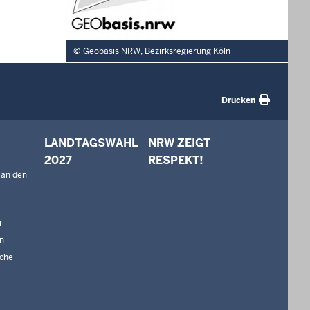
Geobasis NRW, Bezirksregierung Köln
Drucken
LANDTAGSWAHL
NRW ZEIGT
2027
RESPEKT!
 an den
r
n
che