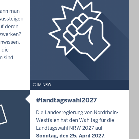
kann man
ussteigen
uf deren
tzwerken?
enwissen,
 die
n sind
IM NRW
#landtagswahl2027
Die Landesregierung von Nordrhein-
Westfalen hat den Wahltag für die
Landtagswahl NRW 2027 auf
Sonntag, den 25. April 2027
,