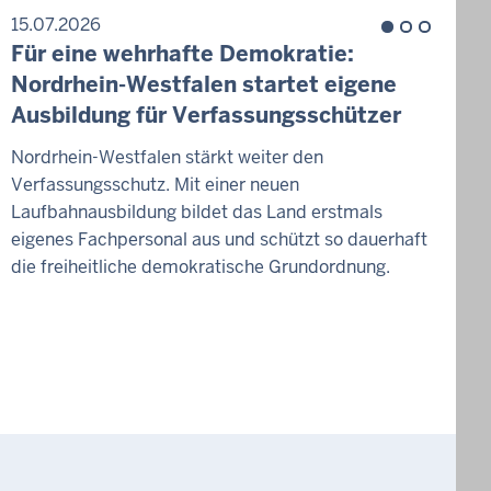
15.07.2026
1
Für eine wehrhafte Demokratie:
Z
Nordrhein-Westfalen startet eigene
H
Ausbildung für Verfassungsschützer
W
Nordrhein-Westfalen stärkt weiter den
Verfassungsschutz. Mit einer neuen
D
Laufbahnausbildung bildet das Land erstmals
g
eigenes Fachpersonal aus und schützt so dauerhaft
v
die freiheitliche demokratische Grundordnung.
W
d
K