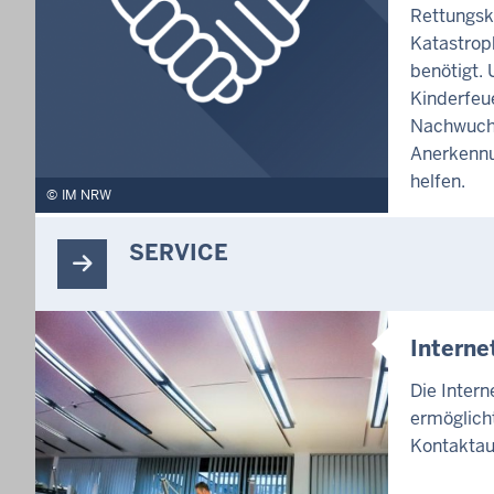
Rettungsk
Katastrop
benötigt. 
Kinderfeu
Nachwuch
Anerkennu
helfen.
IM NRW
SERVICE
Intern
Die Inter
ermöglicht
Kontaktau