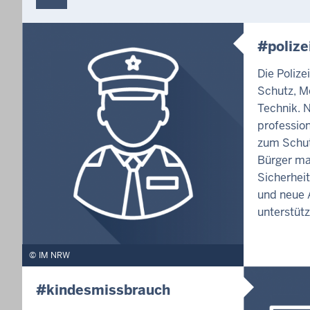
#polize
Die Polize
Schutz, M
Technik. 
profession
zum Schut
Bürger ma
Sicherhei
und neue A
unterstütz
IM NRW
#kindesmissbrauch