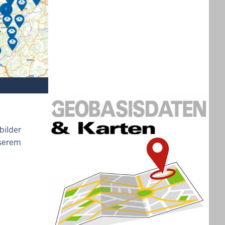
bilder
nserem