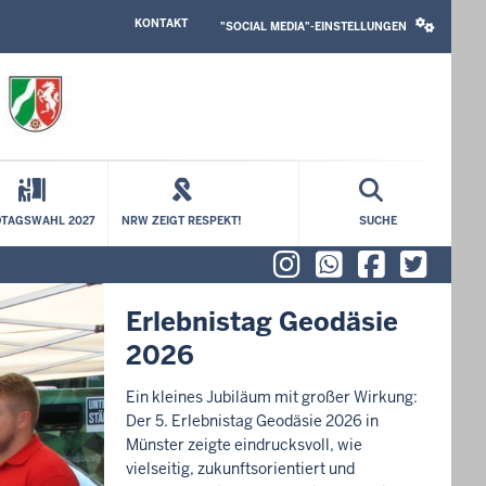
HEADER
SOCIAL
KONTAKT
TOP
MEDIA
"SOCIAL MEDIA"-EINSTELLUNGEN
MENU
SETTINGS
BLOCK
TAGSWAHL 2027
NRW ZEIGT RESPEKT!
SUCHE
Instagram
WhatsAp
Faceb
X (f
Erlebnistag Geodäsie
2026
Ein kleines Jubiläum mit großer Wirkung:
Der 5. Erlebnistag Geodäsie 2026 in
Münster zeigte eindrucksvoll, wie
vielseitig, zukunftsorientiert und