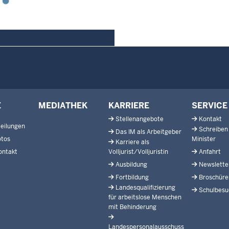
E
MEDIATHEK
KARRIERE
SERVICE
Stellenangebote
Kontakt
eilungen
Schreiben
Das IM als Arbeitgeber
otos
Minister
Karriere als
ontakt
Volljurist/Volljuristin
Anfahrt
Ausbildung
Newslette
Fortbildung
Broschüre
Landesqualifizierung
Schulbesu
für arbeitslose Menschen
mit Behinderung
Landespersonalausschuss